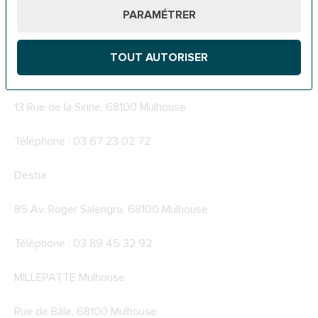
9 Rue Franklin, 68200 Mulhouse
PARAMÉTRER
Téléphone : 02 43 72 02 02
TOUT AUTORISER
Centre Services Mulhouse Sud
13 Rue de la Sinne, 68100 Mulhouse
Téléphone : 03 67 23 02 72
Destia
85 Av. Roger Salengro, 68100 Mulhouse
Téléphone : 03 89 45 32 92
MILLEPATTE Mulhouse
Rue de Bâle, 68100 Mulhouse