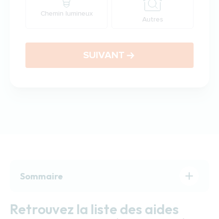
Chemin lumineux
Autres
SUIVANT
Sommaire
Retrouvez la liste des aides pour le maintien à
Retrouvez la liste des aides
domicile à Mulhouse