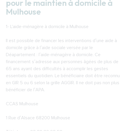
pour le maintien à domicile à
Trouver rapidement une aide à domicile à
Mulhouse
Mulhouse
Soins à domicile à Mulhouse
1-
L'aide-ménagère à domicile à Mulhouse
Il est possible de financer les interventions d’une aide à
domicile grâce à l’aide sociale versée par le
Déapartement : l’aide-ménagère à domicile. Ce
financement s’adresse aux personnes âgées de plus de
65 ans ayant des difficultés à accomplir les gestes
essentiels du quotidien. Le bénéficiaire doit être reconnu
en GIR 5 ou 6 selon la grille AGGIR. Il ne doit pas non plus
bénéficier de l’APA.
CCAS Mulhouse
1 Rue d’Alsace 68200 Mulhouse