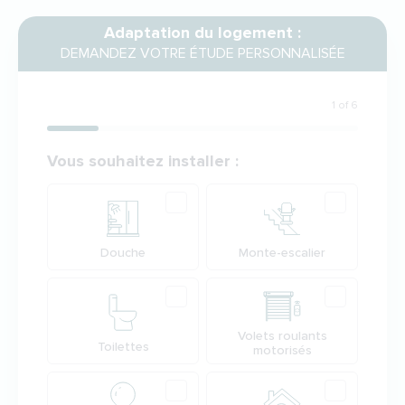
Adaptation du logement :
DEMANDEZ VOTRE ÉTUDE PERSONNALISÉE
1 of 6
Votre demande
Vous souhaitez installer :
Produit
Douche
Monte-escalier
Volets roulants
Toilettes
motorisés