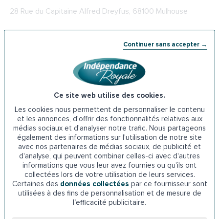
28 Rue du Capitaine Alfred Dreyfus, 68100 Mulhouse
Téléphone : 06 06 78 42 96
Continuer sans accepter →
Le Droit de Vivre
1 Rue de Chalampé, 68100 Mulhouse
Ce site web utilise des cookies.
Téléphone : 03 89 33 48 88
Les cookies nous permettent de personnaliser le contenu
et les annonces, d'offrir des fonctionnalités relatives aux
Domicile Clean
médias sociaux et d'analyser notre trafic. Nous partageons
également des informations sur l'utilisation de notre site
avec nos partenaires de médias sociaux, de publicité et
11 Rue du 17 Novembre, 68100 Mulhouse
d'analyse, qui peuvent combiner celles-ci avec d'autres
informations que vous leur avez fournies ou qu'ils ont
collectées lors de votre utilisation de leurs services.
Téléphone : 03 69 54 71 09
Certaines des
données collectées
par ce fournisseur sont
utilisées à des fins de personnalisation et de mesure de
O2 Mulhouse
l’efficacité publicitaire.