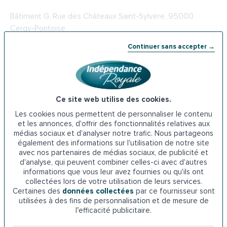
Bâtiment G, Rue des Châteaux Saint-Sylvère, 95000
Cergy-Pontoise
Continuer sans accepter →
Téléphone : 01 30 38 07 08
3-
L’APA à Cergy-Pontoise
Ce site web utilise des cookies.
L’APA est un financement octroyé par le département aux
personnes en perte d’autonomie. Cette aide permet de
Les cookies nous permettent de personnaliser le contenu
et les annonces, d'offrir des fonctionnalités relatives aux
couvrir les différents frais liés à la perte d’autonomie,
médias sociaux et d'analyser notre trafic. Nous partageons
comme le remplacement de la baignoire par une douche.
également des informations sur l'utilisation de notre site
Elle est soumise à des conditions de ressources, d’âge et
avec nos partenaires de médias sociaux, de publicité et
de niveau d’autonomie. Seules les personnes âgées
d'analyse, qui peuvent combiner celles-ci avec d'autres
informations que vous leur avez fournies ou qu'ils ont
classées dans la catégorie GIR 1 à 4 peuvent bénéficier de
collectées lors de votre utilisation de leurs services.
l’APA.
Certaines des
données collectées
par ce fournisseur sont
utilisées à des fins de personnalisation et de mesure de
l’efficacité publicitaire.
Direction Personnes Agées