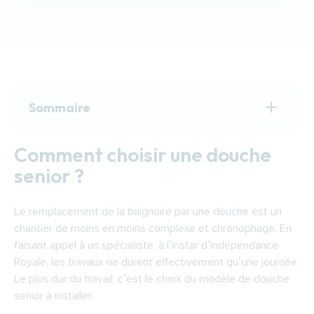
Sommaire
Comment choisir une douche senior ?
Comment choisir une douche
Remplacer une baignoire par une douche à
senior ?
Cergy-Pontoise : trouver un installateur à
Cergy-Pontoise
Le remplacement de la baignoire par une douche est un
Financer les travaux de transformation de la
chantier de moins en moins complexe et chronophage. En
baignoire en douche à Cergy-Pontoise
faisant appel à un spécialiste, à l’instar d’Indépendance
Royale, les travaux ne durent effectivement qu’une journée.
Le plus dur du travail, c’est le choix du modèle de douche
senior à installer.