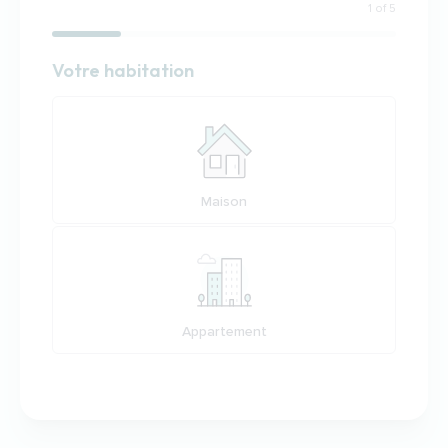
1 of 5
Habitation
Votre habitation
Votre habitation
Maison
Appartement