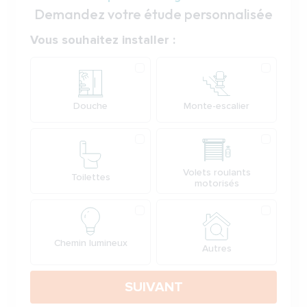
Demandez votre étude personnalisée
Votre demande
Vous souhaitez installer :
Produit
Douche
Monte-escalier
Volets roulants
Toilettes
motorisés
Chemin lumineux
Autres
SUIVANT