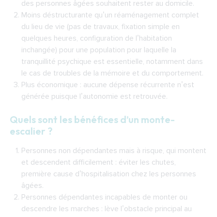
des personnes âgées souhaitent rester au domicile.
Dans quel cas faut-il un parking en bas de
Moins déstructurante qu’un réaménagement complet
l’escalier ?
du lieu de vie (pas de travaux, fixation simple en
Quel sont les avantages du parking bas ?
quelques heures, configuration de l’habitation
Dans quel cas installer un rail relevable
inchangée) pour une population pour laquelle la
plutôt qu’un parking bas ?
tranquillité psychique est essentielle, notamment dans
le cas de troubles de la mémoire et du comportement.
Dans quel cas faut-il un parking en haut de
Plus économique : aucune dépense récurrente n’est
l’escalier ?
générée puisque l’autonomie est retrouvée.
Quels sont les avantages du parking haut ?
Quels sont les bénéfices d’un monte-
Dans quel cas faut-il un fauteuil à
escalier ?
pivotement automatique ?
Personnes non dépendantes mais à risque, qui montent
Dans quel cas faut-il un monte-escalier à
et descendent difficilement : éviter les chutes,
siège perche ?
première cause d’hospitalisation chez les personnes
Les plates-formes
âgées.
Les mini ascenseurs
Personnes dépendantes incapables de monter ou
descendre les marches : lève l’obstacle principal au