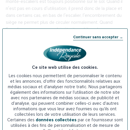
monte-escaliers est toujours positionné sur le sol. Quand il
n’est pas en cours d’utilisation, il prend donc de la place et
dans certains cas, en bas de l’escalier, l’encombrement du
siège ne permet plus de circuler normalement. Quand
l’escalier arrive sur un couloir étroit ou débouche sur une
porte.
Continuer sans accepter →
Quand la cage d’escalier est étroite et que le siège
empêche d’utiliser normalement l’escalier, pour d’autres
personnes, un aidant notamment. Le parking est alors la
Ce site web utilise des cookies.
solution : cette option consiste à rajouter une portion de
Les cookies nous permettent de personnaliser le contenu
rail qui, en tournant de 90 ou de 180 °, libère le bas de
et les annonces, d'offrir des fonctionnalités relatives aux
l’escalier. Ce parking bas n’est pas une option de confort
médias sociaux et d'analyser notre trafic. Nous partageons
mais la solution à une contrainte technique fréquemment
également des informations sur l'utilisation de notre site
avec nos partenaires de médias sociaux, de publicité et
rencontrée. Sans parking, l’utilisateur ne pourrait plus
d'analyse, qui peuvent combiner celles-ci avec d'autres
circuler en bas de son escalier, ce qui serait pénible et très
informations que vous leur avez fournies ou qu'ils ont
souvent difficile.
collectées lors de votre utilisation de leurs services.
Certaines des
données collectées
par ce fournisseur sont
utilisées à des fins de personnalisation et de mesure de
Quel sont les avantages du parking bas ?