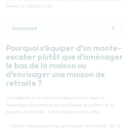
Seniors
à moindre coût.
Sommaire
Pourquoi s’équiper d’un monte-escalier plutôt
Pourquoi s’équiper d’un monte-
que d’aménager le bas de la maison ou
escalier plutôt que d’aménager
d’envisager une maison de retraite ?
le bas de la maison ou
Quels sont les bénéfices d’un monte-
d’envisager une maison de
escalier ?
retraite ?
Comment choisit-on un monte-escalier ?
Courbe ou droit ?
L’installation d’un
monte-escalier
s’inscrit dans la
Monorail ou birail ?
dynamique d’ensemble des politiques actuelles sur le
Quelles sont les particularités qu’il faut
maintien à domicile ; cette solution est en effet :
connaître, mais qui ne sont pas un critère de
choix car présents dans tous les modèles ?
Moins traumatisante qu’une maison de retraite : 80 %