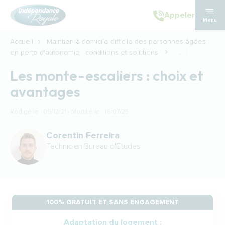
Aller au contenu principal
Appeler
Menu
Accueil
Maintien à domicile difficile des personnes âgées
en perte d'autonomie : conditions et solutions
...
Les monte-escaliers : choix et
avantages
Rédigé le : 06/12/21 · Modifié le : 16/07/25
Corentin Ferreira
Technicien Bureau d'Études
100% GRATUIT ET SANS ENGAGEMENT
Adaptation du logement :