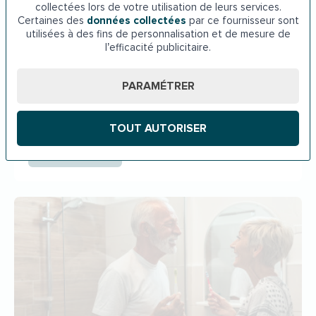
collectées lors de votre utilisation de leurs services.
Certaines des
données collectées
par ce fournisseur sont
Publié le
27/03/26
utilisées à des fins de personnalisation et de mesure de
Douleur au genou quand je monte ou
l’efficacité publicitaire.
descends les escaliers : raisons et solutions
Ça tire, ça bloque, ça fait mal… Les genoux sont très
PARAMÉTRER
sollicités lorsqu’on monte ou qu’on descend les
escaliers. Mais, depuis…
TOUT AUTORISER
Lire la suite