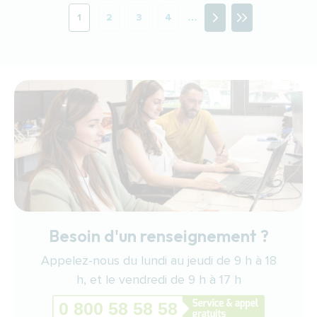
Pagination
1
2
3
4
…
Page courante
Page
Page
Page
Besoin d'un renseignement ?
Appelez-nous du lundi au jeudi de 9 h à 18
h, et le vendredi de 9 h à 17 h