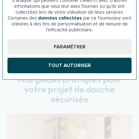
d'analyse, qui peuvent combiner celles-ci avec d'autres
informations que vous leur avez fournies ou qu'ils ont
d’énergie.
collectées lors de votre utilisation de leurs services.
Certaines des
données collectées
par ce fournisseur sont
Le manque d’autonomie évolue vers un
nouvel équilibre
utilisées à des fins de personnalisation et de mesure de
entre l’habitant et l’habitat
. De l'avis de nos clients,
l’efficacité publicitaire.
c'est souvent ce regain de confiance qui change
véritablement leur quotidien.
PARAMÉTRER
TOUT AUTORISER
Nos guides pratiques pour
votre projet de douche
sécurisée