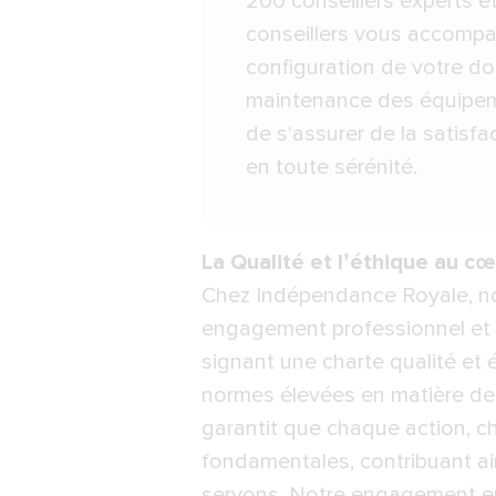
200 conseillers experts e
conseillers vous accompa
configuration de votre dom
maintenance des équipem
de s'assurer de la satisf
en toute sérénité.
La Qualité et l’éthique au c
Chez Indépendance Royale, nou
engagement professionnel et 
signant une charte qualité et ét
normes élevées en matière de r
garantit que chaque action, c
fondamentales, contribuant ain
servons. Notre engagement en