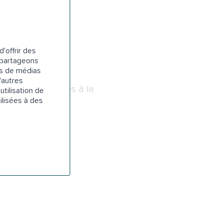
'offrir des
s partageons
es de médias
'autres
macies, services à la
utilisation de
ilisées à des
ience.