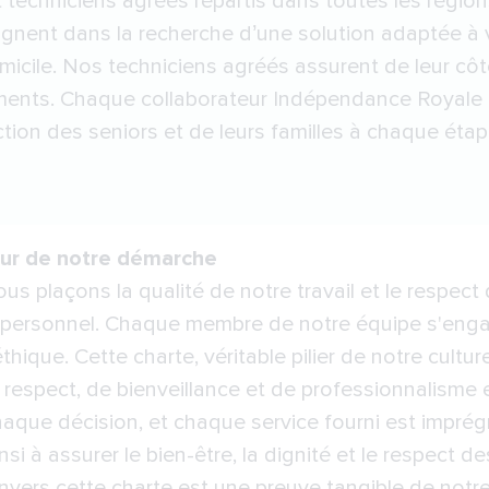
t techniciens agréés répartis dans toutes les régio
gnent dans la recherche d’une solution adaptée à v
icile. Nos techniciens agréés assurent de leur côté l
ents. Chaque collaborateur Indépendance Royale a
action des seniors et de leurs familles à chaque é
œur de notre démarche
s plaçons la qualité de notre travail et le respect
personnel. Chaque membre de notre équipe s'enga
hique. Cette charte, véritable pilier de notre culture
espect, de bienveillance et de professionnalisme en
haque décision, et chaque service fourni est impré
si à assurer le bien-être, la dignité et le respect
vers cette charte est une preuve tangible de notr