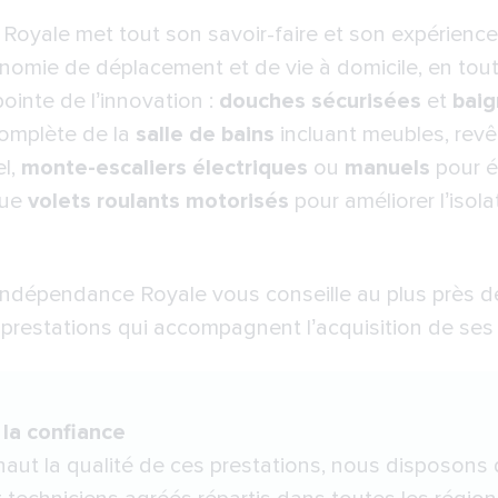
 Royale
met tout son savoir-faire et son expérienc
onomie de déplacement et de vie à domicile, en to
ointe de l’innovation :
douches sécurisées
et
baig
complète de la
salle de bains
incluant meubles, rev
l,
monte-escaliers électriques
ou
manuels
pour é
 que
volets roulants motorisés
pour améliorer l’isol
Indépendance Royale vous conseille au plus près de
s prestations qui accompagnent l’acquisition de se
 la confiance
 haut la qualité de ces prestations, nous disposons