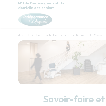
Aller au contenu principal
N°1 de l'aménagement du
domicile des seniors
Accueil
La société Indépendance Royale
Savoir-
Savoir-faire 