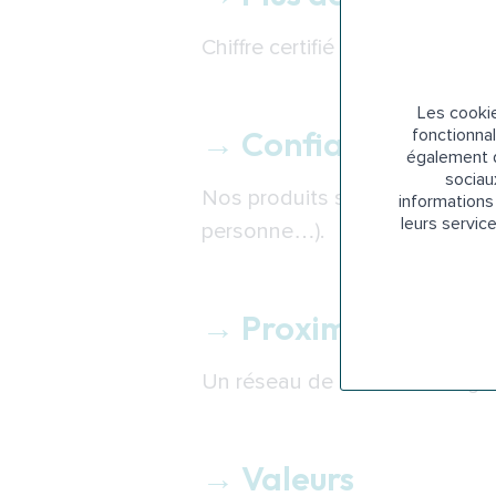
Chiffre certifié par huissier.
Les cookie
→ Confiance
fonctionnal
également d
sociau
Nos produits sont recommandés
informations 
leurs servic
personne…).
→ Proximité
Un réseau de techniciens agr
→ Valeurs