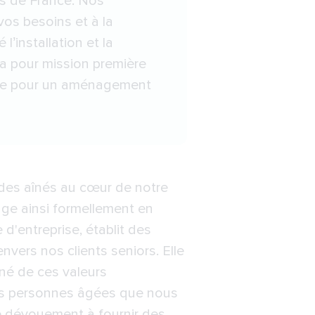
ns de France. Nos
os besoins et à la
’installation et la
 pour mission première
tape pour un aménagement
 des aînés au cœur de notre
ge ainsi formellement en
 d'entreprise, établit des
vers nos clients seniors. Elle
gné de ces valeurs
 des personnes âgées que nous
e dévouement à fournir des