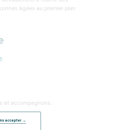
ersonnes âgées au premier plan
e
e
ons et accompagnons.
ans accepter →