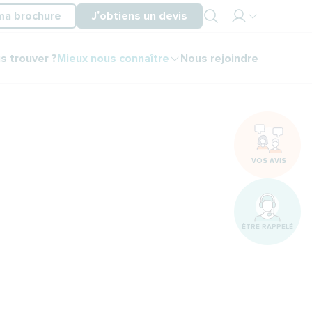
ma brochure
J’obtiens un devis
Mon
s trouver ?
Mieux nous connaître
Nous rejoindre
espace
partenaire
Mon
espace
client
VOS AVIS
ÊTRE RAPPELÉ