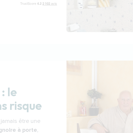
: le
ns risque
 jamais être une
gnoire à porte
,