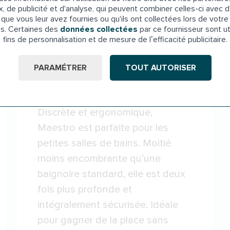
x, de publicité et d'analyse, qui peuvent combiner celles-ci avec d
que vous leur avez fournies ou qu'ils ont collectées lors de votre 
es. Certaines des
données collectées
par ce fournisseur sont ut
fins de personnalisation et de mesure de l’efficacité publicitaire.
Baignoire à porte
PARAMÉTRER
TOUT AUTORISER
Maestro
Discrète et ergonomique,
Maestro est parfaite pour les
petites salles de bains. Moitié
moins encombrante qu’une
baignoire standard, elle est deux
fois plus profonde et
intégralement sécurisée. Idéale
pour gagner de la place sans