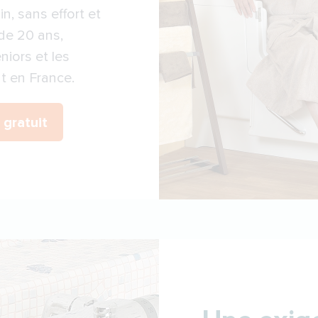
in, sans effort et
 de 20 ans,
iors et les
t en France.
gratuit