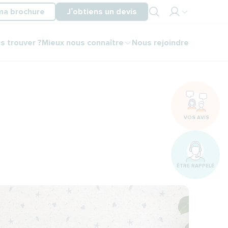
ma brochure
J’obtiens un devis
Mon
s trouver ?
Mieux nous connaître
Nous rejoindre
espace
partenaire
Mon
espace
client
VOS AVIS
ÊTRE RAPPELÉ