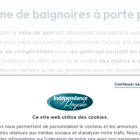
 de baignoires à porte 
ée, la
salle de bain
est désormais une pièce à vivre
 pour ceux qui sont en pleine forme, l’accès à la b
e de complications
pour
les gens qui perdent en 
n tombant. En effet, près de la moitié
des chutes à 
yale détient la clé du problème pour les incondition
ur personne âgées
. Avec six modèles aux dimension
Continuer s
trouve sa réponse, quelle que soit la taille de votre
Ce site web utilise des cookies.
s nous permettent de personnaliser le contenu et les annonces, d
ités relatives aux médias sociaux et d'analyser notre trafic. Nou
es informations sur l'utilisation de notre site avec nos partenair