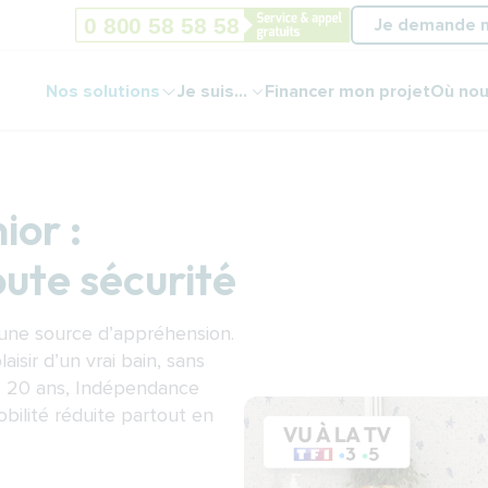
Je demande 
Nos solutions
Je suis...
Financer mon projet
Où nou
ior :
oute sécurité
e une source d’appréhension.
aisir d’un vrai bain, sans
e 20 ans, Indépendance
bilité réduite partout en