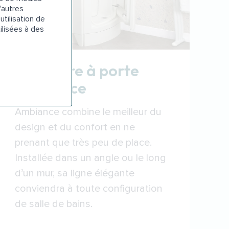
'autres
utilisation de
ilisées à des
Baignoire à porte
Ambiance
Ambiance combine le meilleur du
design et du confort en ne
prenant que très peu de place.
Installée dans un angle ou le long
d’un mur, sa ligne élégante
conviendra à toute configuration
de salle de bains.