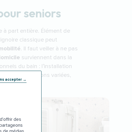
pour seniors
 à part entière. Élément de
aignoire classique peut
mobilité
. Il faut veiller à ne pas
domicile
surviennent dans la
nels du bain : l’installation
s et configurations variées,
ans accepter →
 salle de bain.
'offrir des
s partageons
es de médias