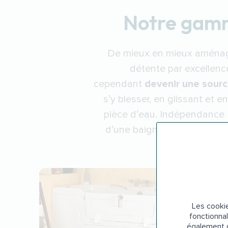
Notre gamme
De mieux en mieux aménag
détente par excellence
cependant
devenir une sourc
s’y blesser, en glissant et e
pièce d’eau. Indépendance Ro
d’une
baignoire à porte po
chaque projet 
Les cookie
fonctionnal
également d