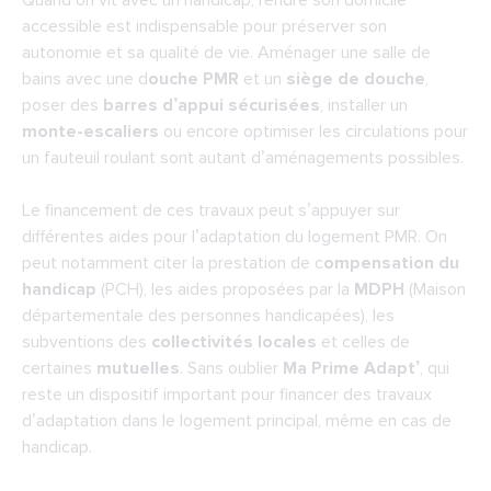
Quand on vit avec un handicap, rendre son domicile 
accessible est indispensable pour préserver son 
autonomie et sa qualité de vie. Aménager une salle de 
bains avec une d
ouche PMR
 et un 
siège de douche
, 
poser des 
barres d’appui sécurisées
, installer un 
monte-escaliers
 ou encore optimiser les circulations pour 
un fauteuil roulant sont autant d’aménagements possibles.
Le financement de ces travaux peut s’appuyer sur 
différentes aides pour l’adaptation du logement PMR. On 
peut notamment citer la prestation de c
ompensation du 
handicap
 (PCH), les aides proposées par la 
MDPH
 (Maison 
départementale des personnes handicapées), les 
subventions des 
collectivités locales
 et celles de 
certaines 
mutuelles
. Sans oublier 
Ma Prime Adapt’
, qui 
reste un dispositif important pour financer des travaux 
d’adaptation dans le logement principal, même en cas de 
handicap.