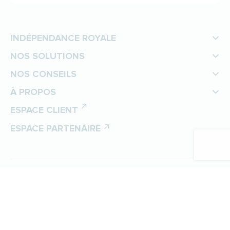
INDÉPENDANCE ROYALE
NOS SOLUTIONS
NOS CONSEILS
À PROPOS
ESPACE CLIENT
ESPACE PARTENAIRE
©
Indépendance Royale
Protection des données personnelles
Politique de gestion des cookies
Mentions légales
Plan du site
Préférences cookies