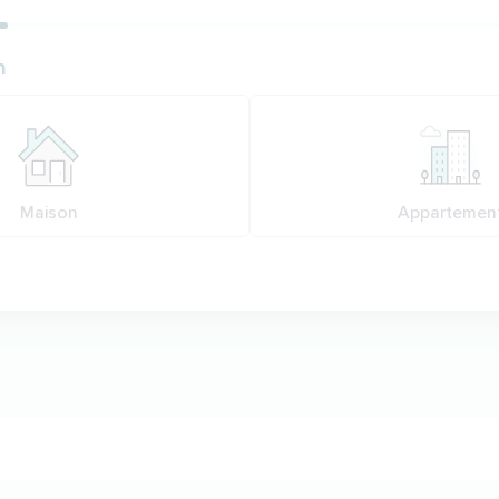
ion
n
n
Maison
Appartemen