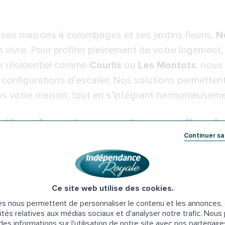
 ses maisons à colombages et ses jardins fleuris,
N
on vivre. Pour profiter pleinement de votre logemen
ier résidentiel comme
Courlis
ou
Les Montots
, nous
 configurations d’escalier. Nos solutions permette
s votre maison, tout en s’intégrant harmonieusement
lation de votre monte-escalier 
Continuer s
l’installation de votre monte-escalier est simple et
Ce site web utilise des cookies.
onnalisé
s nous permettent de personnaliser le contenu et les annonces, d
ec vous pour discuter de votre projet et analyser 
ités relatives aux médias sociaux et d'analyser notre trafic. Nou
es informations sur l'utilisation de notre site avec nos partenair