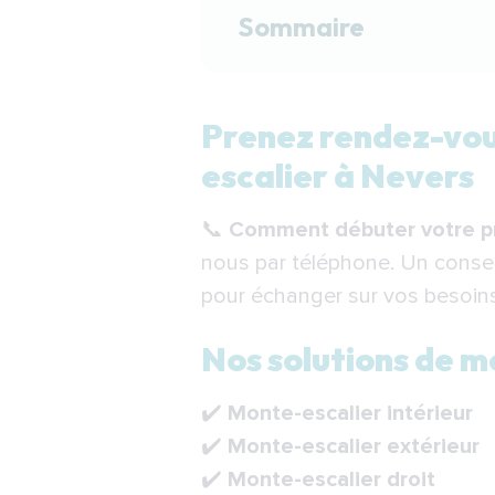
Sommaire
Prenez rendez-vous av
Prenez rendez-vous
Nos solutions de mon
escalier à Nevers
Étapes de l’installat
📞
Comment débuter votre pr
Financer votre monte
nous par téléphone. Un conse
Indépendance Royale 
pour échanger sur vos besoins 
F.A.Q.
Nos solutions de m
✔️
Monte-escalier intérieur
✔️
Monte-escalier extérieur
✔️
Monte-escalier droit