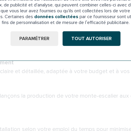
omicile
x, de publicité et d'analyse, qui peuvent combiner celles-ci avec d
que vous leur avez fournies ou qu'ils ont collectées lors de votre 
ur évaluer la configuration de votre escalier et vou
es. Certaines des
données collectées
par ce fournisseur sont ut
fins de personnalisation et de mesure de l’efficacité publicitaire.
on sur mesure
PARAMÉTRER
TOUT AUTORISER
otre monte-escalier pour garantir un ajustement p
ement
laire et détaillée, adaptée à votre budget et à vos
 lançons la production de votre monte-escalier aux
stallation selon votre emploi du temps pour minimise