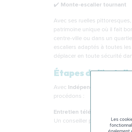
✔️
Monte-escalier tournant
Avec ses ruelles pittoresques,
patrimoine unique où il fait b
centre-ville ou dans un quart
escaliers adaptés à toutes les
déplacer en toute sécurité dan
Étapes de l’instal
Avec
Indépendance Royale
, 
procédons :
Entretien téléphonique pers
Les cookie
Un conseiller prend contact av
fonctionnal
également d