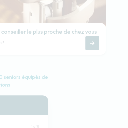
 conseiller le plus proche de chez vous
al
*
 seniors équipés de
tions
1 of 5