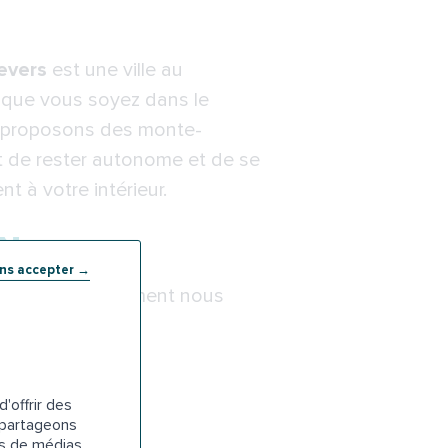
evers
est une ville au
t, que vous soyez dans le
 proposons des monte-
nt de rester autonome et de se
 à votre intérieur.
à Nevers
ans accepter →
 rapide. Voici comment nous
'offrir des
vos besoins.
s partageons
es de médias