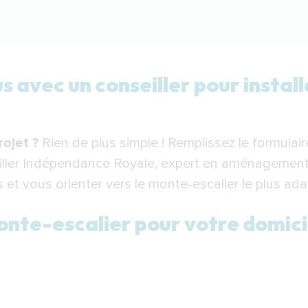
ec un conseiller pour installer votre monte-escalier à 
 avec un conseiller pour instal
te-escalier pour votre domicile à Nevers
ion de votre monte-escalier à Nevers
ojet ?
Rien de plus simple ! Remplissez le formulai
-escalier à Nevers
iller Indépendance Royale, expert en aménagement
: votre partenaire pour l’installation d’un monte-escali
et vous orienter vers le monte-escalier le plus ada
onte-escalier pour votre domici