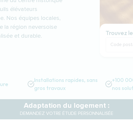
ne du centre historique
ils élévateurs
ie. Nos équipes locales,
e la région neversoise
Trouvez le
isée et durable.
Code post
Installations rapides, sans
+100 000
sure
gros travaux
nos solu
Adaptation du logement :
DEMANDEZ VOTRE ÉTUDE PERSONNALISÉE