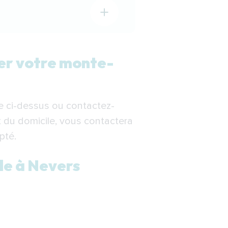
Nevers
ler votre monte-
re ci-dessus ou contactez-
 du domicile, vous contactera
er à Nevers
pté.
le à Nevers