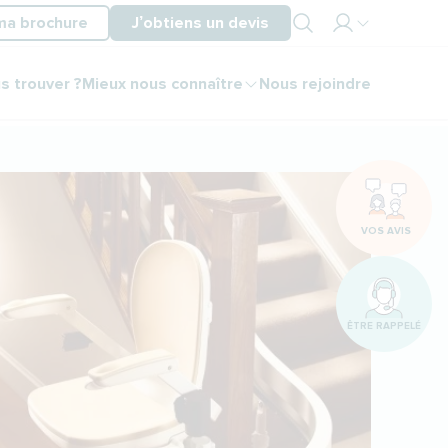
ma brochure
J’obtiens un devis
Mon
s trouver ?
Mieux nous connaître
Nous rejoindre
espace
partenaire
Mon
espace
client
VOS AVIS
ÊTRE RAPPELÉ