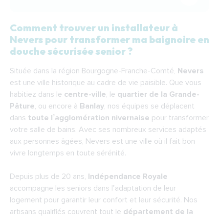
Comment trouver un installateur à
Comment trouver un installateur à Nevers
Nevers pour transformer ma baignoire en
pour transformer ma baignoire en douche
douche sécurisée senior ?
sécurisée senior ?
Située dans la région Bourgogne-Franche-Comté,
Nevers
Quelles sont les étapes de la pose d’une
est une ville historique au cadre de vie paisible. Que vous
douche à l’italienne senior à Nevers ?
habitiez dans le
centre-ville
, le
quartier de la Grande-
Quel est le budget nécessaire pour
Pâture
, ou encore à
Banlay
, nos équipes se déplacent
dans
toute l’agglomération nivernaise
remplacer une baignoire par une douche senior
pour transformer
votre salle de bains. Avec ses nombreux services adaptés
à Nevers ?
aux personnes âgées, Nevers est une ville où il fait bon
Pourquoi choisir Indépendance Royale pour
vivre longtemps en toute sérénité.
remplacer votre baignoire par une douche
senior à Nevers ?
Depuis plus de 20 ans,
Indépendance Royale
accompagne les seniors dans l’adaptation de leur
Nos installateurs se déplacent dans toute
logement pour garantir leur confort et leur sécurité. Nos
l’agglomération nivernaise :
artisans qualifiés couvrent tout le
département de la