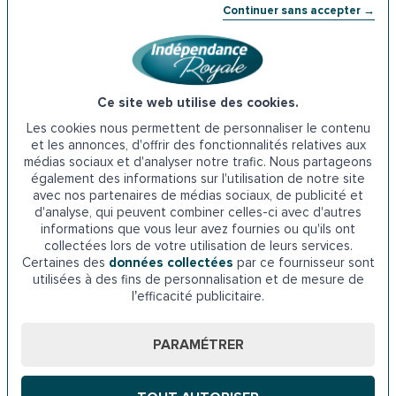
Pourquoi choisir Indépendance Royale
Continuer sans accepter →
pour remplacer votre baignoire par une
douche senior à Nevers ?
✔️
Installation rapide en 8 heures chrono
, sans gros
travaux.
Ce site web utilise des cookies.
✔️
Numéro 1 de l’aménagement du domicile senior
Les cookies nous permettent de personnaliser le contenu
avec plus de 100 000 clients satisfaits.
et les annonces, d'offrir des fonctionnalités relatives aux
médias sociaux et d'analyser notre trafic. Nous partageons
✔️
+ de 9 clients sur 10 convaincus
par la qualité de nos
également des informations sur l'utilisation de notre site
services.
avec nos partenaires de médias sociaux, de publicité et
✔️
Recommandé par les experts de santé
et reconnu
d'analyse, qui peuvent combiner celles-ci avec d'autres
par les médias spécialisés.
informations que vous leur avez fournies ou qu'ils ont
collectées lors de votre utilisation de leurs services.
Certaines des
données collectées
par ce fournisseur sont
Nos installateurs se déplacent dans
utilisées à des fins de personnalisation et de mesure de
toute l’agglomération nivernaise :
l’efficacité publicitaire.
Varennes-Vauzelles, Marzy, Coulanges-lès-Nevers,
PARAMÉTRER
Pougues-les-Eaux, Fourchambault, Saint-Éloi, Sermoise-
sur-Loire, et bien d’autres localités de la
Nièvre
.