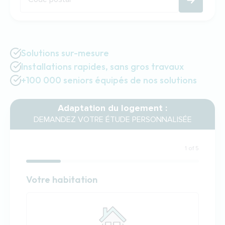
Solutions sur-mesure
Installations rapides, sans gros travaux
+100 000 seniors équipés de nos solutions
Adaptation du logement :
DEMANDEZ VOTRE ÉTUDE PERSONNALISÉE
1 of 5
Habitation
Votre habitation
Votre habitation