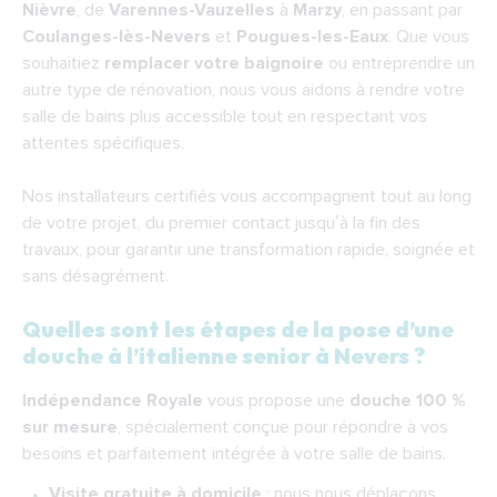
F.A.Q.
Nièvre
, de
Varennes-Vauzelles
à
Marzy
, en passant par
Coulanges-lès-Nevers
et
Pougues-les-Eaux
. Que vous
souhaitiez
remplacer votre baignoire
ou entreprendre un
autre type de rénovation, nous vous aidons à rendre votre
salle de bains plus accessible tout en respectant vos
attentes spécifiques.
Nos installateurs certifiés vous accompagnent tout au long
de votre projet, du premier contact jusqu’à la fin des
travaux, pour garantir une transformation rapide, soignée et
sans désagrément.
Quelles sont les étapes de la pose d’une
douche à l’italienne senior à Nevers ?
Indépendance Royale
vous propose une
douche 100 %
sur mesure
, spécialement conçue pour répondre à vos
besoins et parfaitement intégrée à votre salle de bains.
Visite gratuite à domicile
: nous nous déplaçons