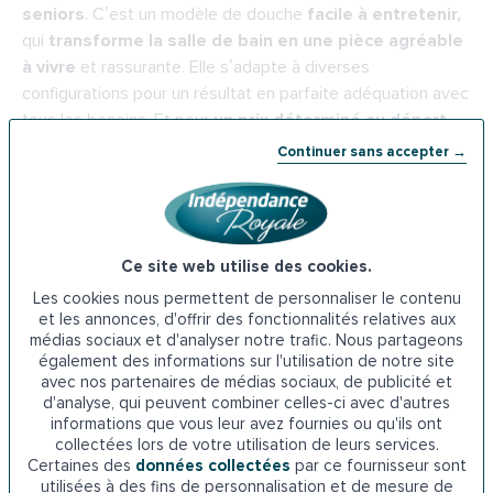
seniors
. C’est un modèle de douche
facile à entretenir,
qui
transforme la salle de bain en une pièce agréable
à vivre
et rassurante. Elle s’adapte à diverses
configurations pour un résultat en parfaite adéquation avec
tous les besoins. Et pour
un prix déterminé au départ
qui n’augmentera pas
.
Continuer sans accepter →
À lire aussi :
Douche pour personne âgée, le
guide d’achat en 3 étapes
.
Ce site web utilise des cookies.
Les cookies nous permettent de personnaliser le contenu
Des
équipements complémentaire
s peuvent être
et les annonces, d'offrir des fonctionnalités relatives aux
indispensables comme le
séchoir corporel
, qui optimisent
médias sociaux et d'analyser notre trafic. Nous partageons
également des informations sur l'utilisation de notre site
le confort et la sécurité en sortie de douche, pour un
avec nos partenaires de médias sociaux, de publicité et
budget raisonnable. Cet accessoire innovant signé
d'analyse, qui peuvent combiner celles-ci avec d'autres
Indépendance Royale, permet aux seniors et aux
informations que vous leur avez fournies ou qu'ils ont
personnes à mobilité réduite de pouvoir se sécher
collectées lors de votre utilisation de leurs services.
Certaines des
données collectées
par ce fournisseur sont
rapidement et intégralement en à peine 5 minutes.
utilisées à des fins de personnalisation et de mesure de