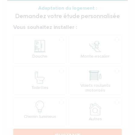
Adaptation du logement :
Demandez votre étude personnalisée
Votre demande
Vous souhaitez installer :
Produit
Douche
Monte-escalier
Volets roulants
Toilettes
motorisés
Chemin lumineux
Autres