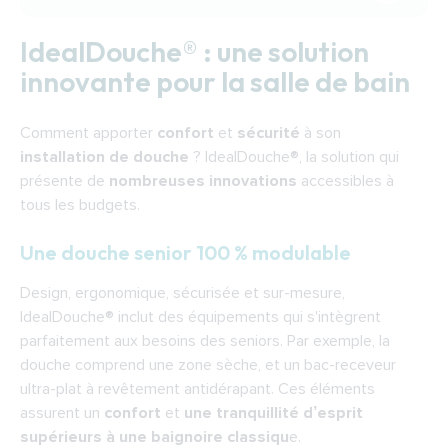
IdealDouche® : une solution innovante pour la
IdealDouche® : une solution
salle de bain
innovante pour la salle de bain
Une douche senior 100 % modulable
Une douche de plain-pied de qualité et
Comment apporter
confort
et
sécurité
à son
accessoirisée
installation de douche
? IdealDouche®, la solution qui
IdealDouche® : une douche senior 100 %
présente de
nombreuses innovations
accessibles à
personnalisable à prix abordable
tous les budgets.
IdealDouche® : une installation sur-mesure en
Une douche senior 100 % modulable
1 journée
Indépendance Royale
Design, ergonomique, sécurisée et sur-mesure,
IdealDouche® inclut des équipements qui s'intègrent
parfaitement aux besoins des seniors. Par exemple, la
douche comprend une zone sèche, et un bac-receveur
ultra-plat à revêtement antidérapant. Ces éléments
assurent un
confort
et
une tranquillité d’esprit
supérieurs à une baignoire classiqu
e.