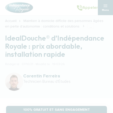
Aller au contenu principal
Appeler
Menu
Accueil
Maintien à domicile difficile des personnes âgées
en perte d'autonomie : conditions et solutions
...
IdealDouche® d’Indépendance
Royale : prix abordable,
installation rapide
Rédigé le : 07/10/21 · Modifié le : 19/03/26
Corentin Ferreira
Technicien Bureau d'Études
100% GRATUIT ET SANS ENGAGEMENT