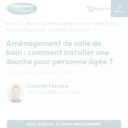
Aller au contenu principal
Appeler
Menu
Accueil
Maintien à domicile difficile des personnes âgées
en perte d'autonomie : conditions et solutions
...
Aménagement de salle de
bain : comment installer une
douche pour personne âgée ?
Rédigé le : 06/10/21 · Modifié le : 17/09/25
Corentin Ferreira
Technicien Bureau d'Études
100% GRATUIT ET SANS ENGAGEMENT