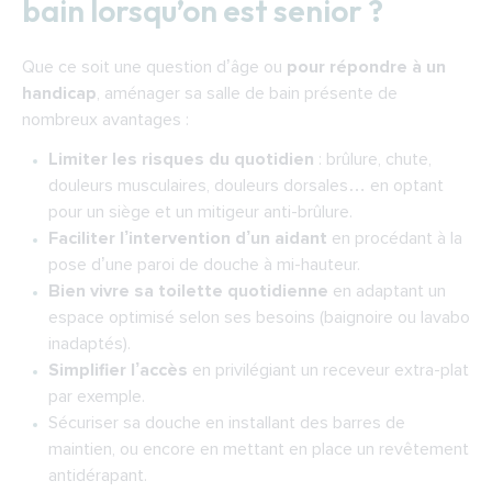
bain lorsqu’on est senior ?
Les différents types de douches pour
personne âgée
Que ce soit une question d’âge ou
pour répondre à un
Les cabines de douches : du matériel
handicap
, aménager sa salle de bain présente de
souvent prêt-à-poser ou en kit
nombreux avantages :
Les douches à poser : elles sont souvent
Limiter les risques du quotidien
: brûlure, chute,
une solution plus économique
douleurs musculaires, douleurs dorsales… en optant
Les douches à l’italienne ou de plain-pied
pour un siège et un mitigeur anti-brûlure.
Faciliter l’intervention d’un aidant
en procédant à la
Faire installer sa douche pour personne âgée
pose d’une paroi de douche à mi-hauteur.
par un spécialiste
Bien vivre sa toilette quotidienne
en adaptant un
Les services liés à l’installation d’une douche
espace optimisé selon ses besoins (baignoire ou lavabo
inadaptés).
Simplifier l’accès
en privilégiant un receveur extra-plat
par exemple.
Sécuriser sa douche
en installant des barres de
maintien, ou encore en mettant en place un revêtement
antidérapant.