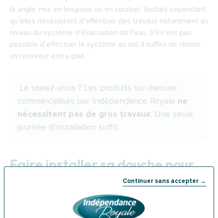
(à angle, mur en longueur ou en courbe). Sachez cependant
qu’elles nécessitent d’effectuer des travaux notamment au
niveau du système d’évacuation de l’eau. S’il n’est pas
possible d’effectuer le système au sol, il suffira de choisir
un receveur extra-plat.
Le saviez-vous ? Les produits sur-mesure
commercialisés par Indépendance Royale
ne
nécessitent pas de gros travaux
. Une seule
journée d’installation suffit.
Faire installer sa douche pour
personne âgée par un
Continuer sans accepter →
spécialiste