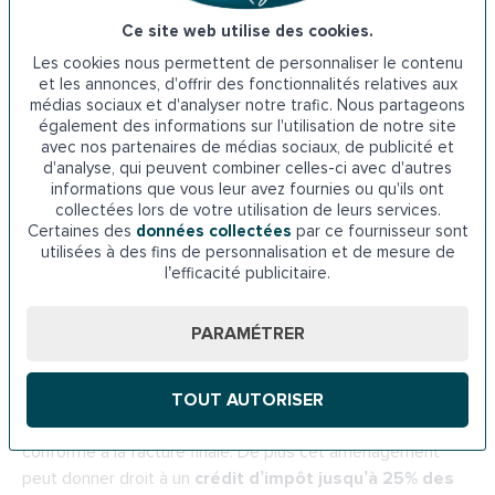
C’est de loin la meilleure solution car un
spécialiste est
équipé
pour faire face à tous les problèmes cachés dans
Ce site web utilise des cookies.
une pièce d’eau : une plomberie qui fuit, un sous-plancher à
Les cookies nous permettent de personnaliser le contenu
remplacer, un cadrage mal fait, etc.
et les annonces, d'offrir des fonctionnalités relatives aux
médias sociaux et d'analyser notre trafic. Nous partageons
également des informations sur l'utilisation de notre site
De plus, les
spécialistes de la douche
senior garantissent
avec nos partenaires de médias sociaux, de publicité et
un aspect professionnel contrairement au travail d’un
d'analyse, qui peuvent combiner celles-ci avec d'autres
artisan
ou d’un
bricoleur inexpérimenté
qui peut faire
informations que vous leur avez fournies ou qu'ils ont
collectées lors de votre utilisation de leurs services.
quelques petites erreurs visibles : défauts de finition,
Certaines des
données collectées
par ce fournisseur sont
carrelages mal taillés…
utilisées à des fins de personnalisation et de mesure de
l’efficacité publicitaire.
Certains proposent
des kits complets
qui permettent
des économies tout en offrant des prestations de qualité.
PARAMÉTRER
De la fourniture de la douche senior - et de tous les
accessoires nécessaires - au travail sur-mesure en une
journée et ce, quelle que soit la configuration de l’espace.
TOUT AUTORISER
Ils sont capables de fournir un devis détaillé, qui sera
conforme à la facture finale. De plus cet aménagement
peut donner droit à un
crédit d’impôt jusqu’à 25% des