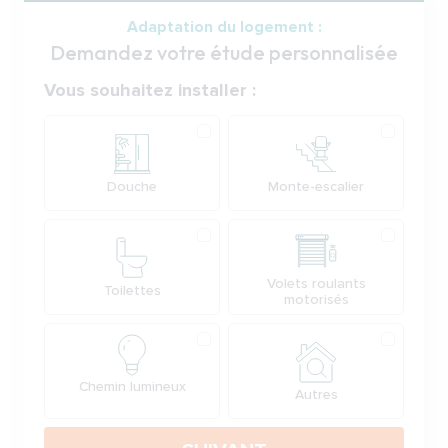
Adaptation du logement :
Demandez votre étude personnalisée
Votre demande
Vous souhaitez installer :
Produit
Douche
Monte-escalier
Volets roulants
Toilettes
motorisés
Chemin lumineux
Autres