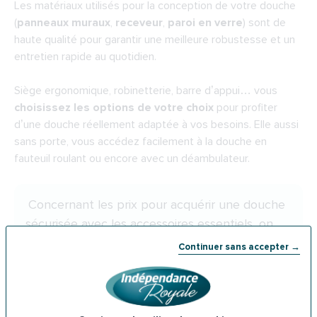
Les matériaux utilisés pour la conception de votre douche
(
panneaux muraux
,
receveur
,
paroi en verre
) sont de
haute qualité pour garantir une meilleure robustesse et un
entretien rapide au quotidien.
Siège ergonomique, robinetterie, barre d’appui… vous
choisissez les options de votre choix
pour profiter
d’une douche réellement adaptée à vos besoins. Elle aussi
sans porte, vous accédez facilement à la douche en
fauteuil roulant ou encore avec un déambulateur.
Concernant les prix pour acquérir une douche
sécurisée avec les accessoires essentiels, on
compte en moyenne 4 000€ à 5 000€,
Continuer sans accepter →
installation comprise. Il convient cependant de
mener une étude
pour vérifier la faisabilité du
projet dans votre intérieur et déterminer les