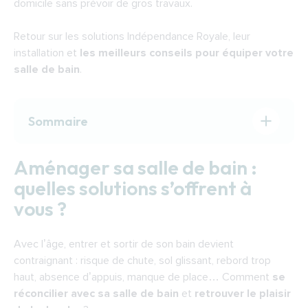
domicile sans prévoir de gros travaux.
Retour sur les solutions Indépendance Royale, leur
installation et
les meilleurs conseils pour équiper votre
salle de bain
.
Sommaire
Aménager sa salle de bain : quelles solutions
Aménager sa salle de bain :
s’offrent à vous ?
quelles solutions s’offrent à
IdealDouche : la douche plain-pied adaptée
vous ?
à votre mobilité
StylDouche : la douche à l’italienne aussi
Avec l’âge, entrer et sortir de son bain devient
esthétique que sécurisée
contraignant : risque de chute, sol glissant, rebord trop
Installation d’une douche plain-pied : les
haut, absence d’appuis, manque de place… Comment
se
principales étapes
réconcilier avec sa salle de bain
et
retrouver le plaisir