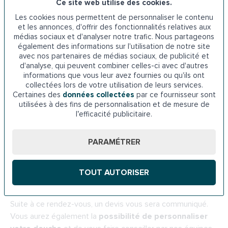
équipements dont vous aurez besoin.
Ce site web utilise des cookies.
Les cookies nous permettent de personnaliser le contenu
et les annonces, d'offrir des fonctionnalités relatives aux
Installation d’une douche plain-
médias sociaux et d'analyser notre trafic. Nous partageons
également des informations sur l'utilisation de notre site
pied : les principales étapes
avec nos partenaires de médias sociaux, de publicité et
d'analyse, qui peuvent combiner celles-ci avec d'autres
informations que vous leur avez fournies ou qu'ils ont
En exposant votre projet à un professionnel, vous êtes sûr
collectées lors de votre utilisation de leurs services.
d’acquérir une
douche senior de qualité
, mais aussi de
Certaines des
données collectées
par ce fournisseur sont
utilisées à des fins de personnalisation et de mesure de
bénéficier d’une installation aux normes.
l’efficacité publicitaire.
La première étape consiste à
demander une étude de
PARAMÉTRER
faisabilité auprès de nos experts
. Une première visite à
votre domicile par un de nos techniciens sera programmée.
Cette visite est indispensable pour comprendre vos
TOUT AUTORISER
besoins, vérifier la faisabilité du projet et fixer un prix.
Suite à ce rendez-vous, un devis vous sera communiqué.
Vous aurez également la
possibilité de personnaliser