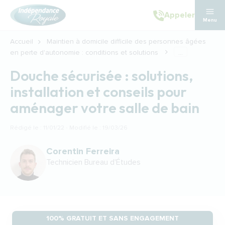
Aller au contenu principal
Appeler
Menu
Accueil
Maintien à domicile difficile des personnes âgées
en perte d'autonomie : conditions et solutions
...
Douche sécurisée : solutions,
installation et conseils pour
aménager votre salle de bain
Rédigé le : 11/01/22 · Modifié le : 19/03/26
Corentin Ferreira
Technicien Bureau d'Études
100% GRATUIT ET SANS ENGAGEMENT