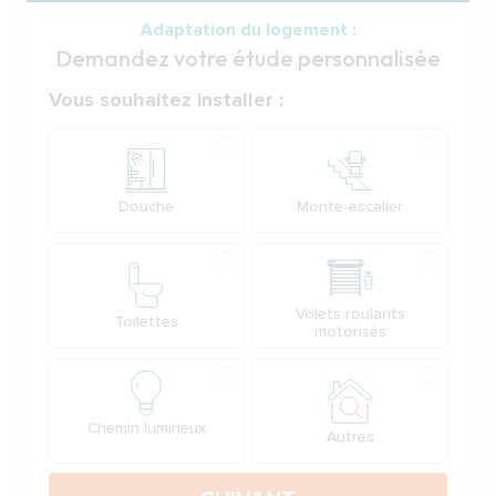
Adaptation du logement :
Demandez votre étude personnalisée
Votre demande
Vous souhaitez installer :
Produit
Douche
Monte-escalier
Volets roulants
Toilettes
motorisés
Chemin lumineux
Autres