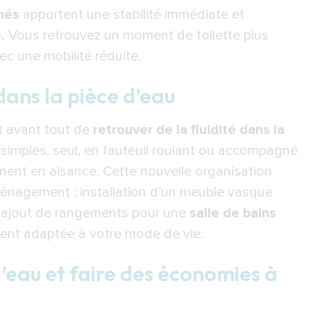
nés
apportent une stabilité immédiate et
ngtemps possible
.
Vous retrouvez un moment de toilette plus
ne adaptation de douche réussie et durable
c une mobilité réduite.
 futurs
dans la pièce d’eau
pour évoluer avec vous
omplémentaires
t avant tout de
retrouver de la fluidité dans la
imples, seul, en fauteuil roulant ou accompagné
s
gnent en aisance. Cette nouvelle organisation
yale pour remplacer une baignoire par une
ménagement : installation d’un meuble vasque
u ajout de rangements pour une
salle de bains
aptation du logement
ment adaptée à votre mode de vie.
r
’eau et faire des économies à
premier contact à l’après-pose
trisée