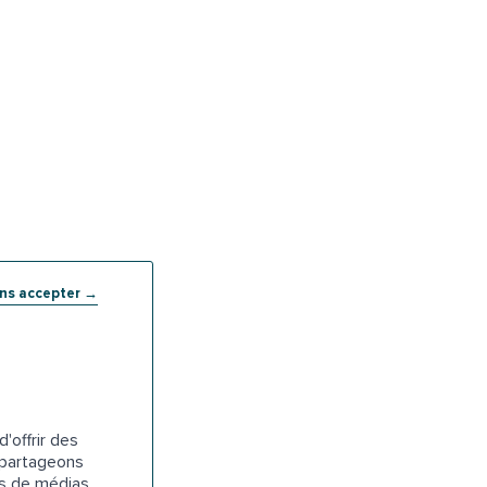
ans accepter →
'offrir des
s partageons
es de médias