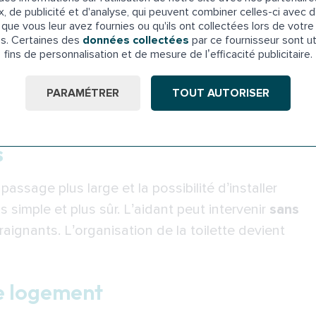
facilement
x, de publicité et d'analyse, qui peuvent combiner celles-ci avec d
que vous leur avez fournies ou qu'ils ont collectées lors de votre 
es. Certaines des
données collectées
par ce fournisseur sont ut
es mutuelles
occasion de revoir le style, les couleurs et les
fins de personnalisation et de mesure de l’efficacité publicitaire.
tigeur ergonomique : la pièce gagne en
 au quotidien
enez une
rénovation harmonieuse,
sans travaux
PARAMÉTRER
TOUT AUTORISER
ts.
s
ssage plus large et la possibilité d’installer
fréquentes
simple et plus sûr. L’aidant peut intervenir
sans
aignants. L’organisation de la toilette devient
 d’une douche senior à l’italienne ?
ger mon carrelage existant ?
 ? La douche peut-elle être démontée ?
re logement