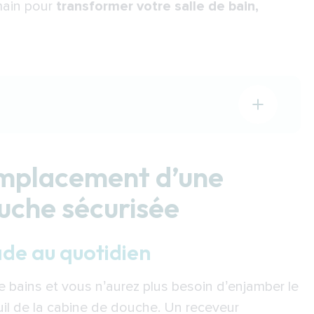
 main pour
transformer votre salle de bain,
’une baignoire par une douche sécurisée
 quotidien
emplacement d’une
a pièce d’eau
uche sécurisée
 faire des économies à long terme
nomie pour anticiper les besoins futurs
sade au quotidien
ent
 bains et vous n’aurez plus besoin d’enjamber le
euil de la cabine de douche. Un receveur
ent