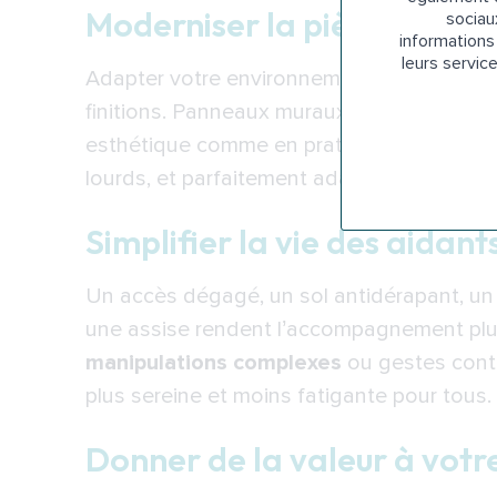
Moderniser la pièce d’eau 
sociau
Les aides des caisses de retraite
informations 
leurs servic
Le soutien des collectivités et d
Adapter votre environnement, c’est aussi l’
finitions. Panneaux muraux décoratifs, mi
Une rénovation qui change la vie
esthétique comme en praticité. Vous obt
Moins de risques
lourds, et parfaitement adaptée à vos goû
Une hygiène facilitée
Simplifier la vie des aidant
Un aménagement durable
Plus de sérénité
Un accès dégagé, un sol antidérapant, un pa
FAQ : réponses à vos questions 
une assise rendent l’accompagnement plus 
manipulations complexes
ou gestes contr
Quelle est la durée de vie moyenne
plus sereine et moins fatigante pour tous.
L’installation peut-elle endomma
Que se passe-t-il si je déménage
Donner de la valeur à vot