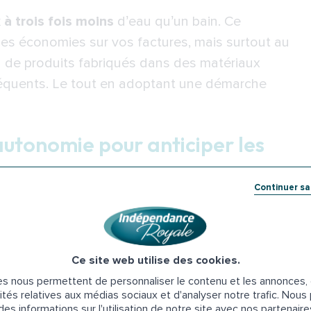
ement ?
à trois fois moins
d’eau qu’un bain. Ce
ignoire par une douche senior
s économies sur vos factures, mais surtout au
ion de produits fabriqués dans des matériaux
mplet de votre baignoire en douche
réquents. Le tout en adoptant une démarche
tuation
l’autonomie pour anticiper les
s pour remplacer une baignoire par une
Continuer s
sibilité d’intégrer un siège repliable dans la
s
pour continuer à se laver seul plus
 25 %
e mobilité importante pour envisager une
habitat)
Ce site web utilise des cookies.
e les besoins liés à l’âge
ou à une perte de
s nous permettent de personnaliser le contenu et les annonces, d
d’autonomie)
er la salle de bains, dans l’urgence, plus tard.
ités relatives aux médias sociaux et d'analyser notre trafic. Nou
ion du handicap)
es informations sur l'utilisation de notre site avec nos partenair