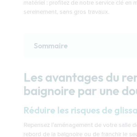
matériel : profitez de notre service clé en
sereinement, sans gros travaux.
Sommaire
Les avantages du remplacement d
Réduire les risques de glissade au
Les avantages du r
Gagner de la surface utile dans l
baignoire par une do
Réduire la consommation d’eau et
Faciliter l’accessibilité et l’auto
Réduire les risques de glis
Moderniser la pièce d’eau facilem
Repensez l’aménagement de votre salle de
Simplifier la vie des aidants
rebord de la baignoire ou de franchir le s
Donner de la valeur à votre logem