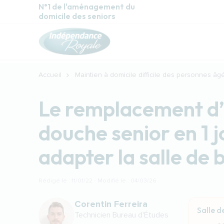
Aller au contenu principal
N°1 de l'aménagement du
domicile des seniors
Accueil
Maintien à domicile difficile des personnes âg
Le remplacement d’
douche senior en 1 j
adapter la salle de
Rédigé le : 11/01/22 · Modifié le : 04/03/26
Corentin Ferreira
Salle d
Technicien Bureau d'Études
Audio 