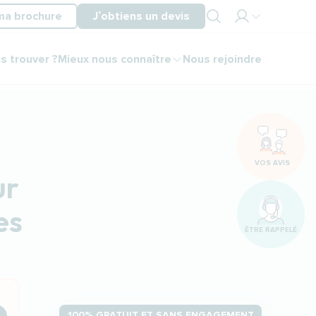
ma brochure
J’obtiens un devis
Mon
s trouver ?
Mieux nous connaître
Nous rejoindre
espace
partenaire
Mon
espace
client
VOS AVIS
ur
es
ÊTRE RAPPELÉ
100% GRATUIT ET SANS ENGAGEMENT