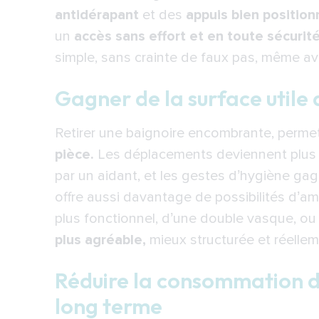
antidérapant
et des
appuis bien position
Bien vieillir chez vous, le plus lo
un
accès sans effort et en toute sécurité
Les 4 critères essentiels pour u
simple, sans crainte de faux pas, même ave
1. Identifier vos besoins actuels et
Gagner de la surface utile 
2. Sélectionner un modèle pensé 
3. Bien choisir les accessoires c
Retirer une baignoire encombrante, perme
pièce.
Les déplacements deviennent plus s
4. Éviter les options mal adaptée
par un aidant, et les gestes d’hygiène ga
Pourquoi choisir Indépendance Ro
offre aussi davantage de possibilités d’a
douche, sans contrainte ?
plus fonctionnel, d’une double vasque, o
Une expertise éprouvée dans l’ad
plus agréable,
mieux structurée et réelle
Des solutions pensées pour dure
Réduire la consommation d
Un accompagnement complet, du 
long terme
Une transformation rapide et maî