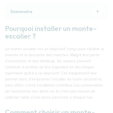
Sommaire
Pourquoi installer un monte-escalier ?
Pourquoi installer un monte-
Comment choisir un monte-escalier ?
escalier ?
Comment fonctionne un monte-escalier ?
Financer l’installation d’un monte-escalier à
Le monte-escalier est un dispositif conçu pour faciliter la
Poitiers
montée et la descente des marches. Malgré leur perte
Trouver un installateur de monte-escaliers à
d’autonomie et leur handicap, les seniors peuvent
Poitiers
continuer à profiter de leur logement et des étages
supérieurs grâce à ce dispositif. Cet équipement leur
permet donc d’emprunter l’escalier en toute sécurité et
sans effort. Cette installation contribue à la conservation
de l’autonomie des aînés car ils n’ont plus besoin de
solliciter l’aide d’une tierce personne à chaque fois.
Comment choisir un monte-