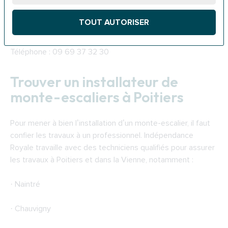
demande à la CAF de la Vienne.
TOUT AUTORISER
Adresse : 41 Rue du Touffenet, 86044 Poitiers
Téléphone : 09 69 37 32 30
Trouver un installateur de
monte-escaliers à Poitiers
Pour mener à bien l’installation d’un monte-escalier, il faut
confier les travaux à un professionnel. Indépendance
Royale travaille avec des techniciens qualifiés pour assurer
les travaux à Poitiers et dans la Vienne, notamment :
· Naintré
· Chauvigny