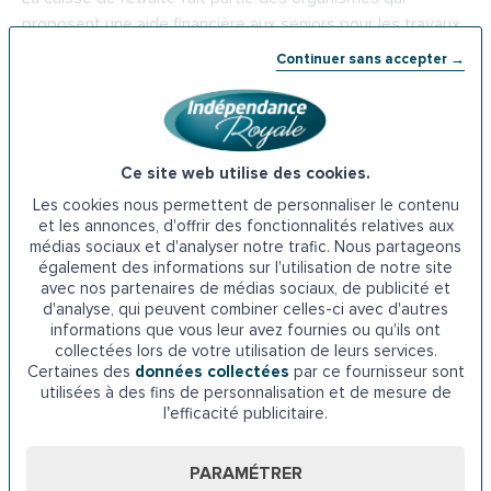
proposent une aide financière aux seniors pour les travaux
d’adaptation de leur logement. Cette subvention peut
Continuer sans accepter →
couvrir les dépenses liées à l’acquisition et à l’installation
d’un monte-escalier. Il faut adresser la demande à la Carsat
de Poitiers.
Ce site web utilise des cookies.
Adresse de la
Carsat de Poitiers
: 2 Rue de la Providence,
Les cookies nous permettent de personnaliser le contenu
86000 Poitiers
et les annonces, d'offrir des fonctionnalités relatives aux
médias sociaux et d'analyser notre trafic. Nous partageons
Téléphone : 3960
également des informations sur l'utilisation de notre site
avec nos partenaires de médias sociaux, de publicité et
d'analyse, qui peuvent combiner celles-ci avec d'autres
6. Les aides de la
CAF de la Vienne
informations que vous leur avez fournies ou qu'ils ont
collectées lors de votre utilisation de leurs services.
La Caisse d’allocations familiales propose une aide aux
Certaines des
données collectées
par ce fournisseur sont
personnes âgées déjà membres de l’organisme. Cette
utilisées à des fins de personnalisation et de mesure de
l’efficacité publicitaire.
aide peut être utilisée pour financer des projets visant à
améliorer l’autonomie des seniors comme l’installation d’un
monte-escalier. Pour en bénéficier, il faut envoyer une
PARAMÉTRER