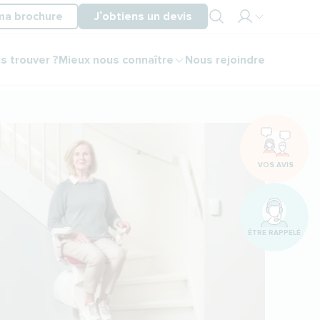
ma brochure
J’obtiens un devis
Mon
s trouver ?
Mieux nous connaître
Nous rejoindre
espace
partenaire
Mon
espace
client
VOS AVIS
ÊTRE RAPPELÉ