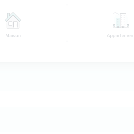
ion
n
Maison
Appartemen