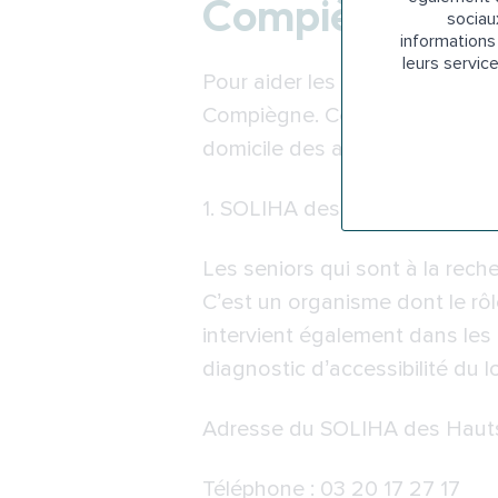
Compiègne
sociau
informations 
leurs servic
Pour aider les seniors dans l’
Compiègne. Ces subventions pe
domicile des aînés comme l’ins
1.
SOLIHA des Hauts-de-Fran
Les seniors qui sont à la rech
C’est un organisme dont le rô
intervient également dans les
diagnostic d’accessibilité du 
Adresse du SOLIHA des Hauts-
Téléphone : 03 20 17 27 17