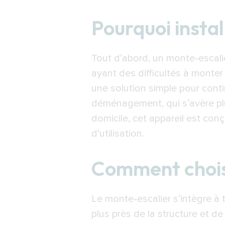
Pourquoi installer un 
Pourquoi insta
Comment choisir un m
Comment fonctionne 
Tout d’abord, un monte-escali
Financer l’installati
ayant des difficultés à monter 
Trouver un installat
une solution simple pour conti
déménagement, qui s’avère plu
domicile, cet appareil est conçu 
d’utilisation.
Comment chois
Le monte-escalier s’intègre à 
plus près de la structure et de