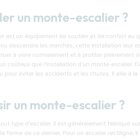
monte-escalier ?
ller un monte-escalier ?
onte-escalier ?
un monte-escalier ?
er est un équipement de soutien et de confort au qu
on d’un monte-escalier à Compiègne
ou descendre les marches, cette installation leur es
eur de monte-escalier à Compiègne
nuer à vivre normalement et à profiter pleinement de
s coûteux que l’installation d’un monte-escalier. D
pour éviter les accidents et les chutes. Il allie à la 
ir un monte-escalier ?
tout type d’escalier. Il est généralement fabriqué s
 la forme de ce dernier. Pour un escalier rectiligne, 