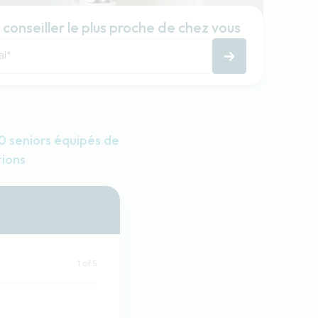
 conseiller le plus proche de chez vous
al
*
 seniors équipés de
tions
1 of 5