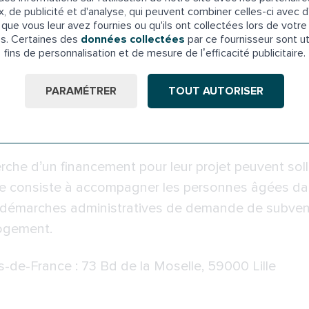
x, de publicité et d'analyse, qui peuvent combiner celles-ci avec d
que vous leur avez fournies ou qu'ils ont collectées lors de votre 
es. Certaines des
données collectées
par ce fournisseur sont ut
aménagement de leur logement, différents types d’a
fins de personnalisation et de mesure de l’efficacité publicitaire.
uvent être utilisées pour financer tous travaux en 
tallation d’un monte-escalier ou d’une baignoire à 
PARAMÉTRER
TOUT AUTORISER
ce
erche d’un financement pour leur projet peuvent soll
le consiste à accompagner les personnes âgées dans
 démarches administratives de demande de subventio
logement.
de-France : 73 Bd de la Moselle, 59000 Lille