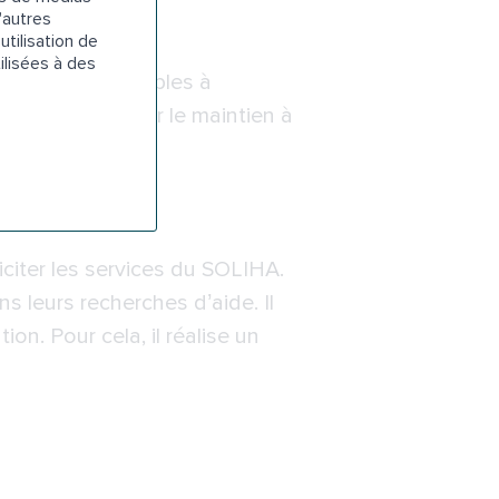
'autres
utilisation de
ilisées à des
ide sont disponibles à
vue de favoriser le maintien à
porte.
iciter les services du SOLIHA.
 leurs recherches d’aide. Il
n. Pour cela, il réalise un