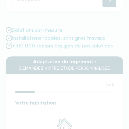
Solutions sur-mesure
Installations rapides, sans gros travaux
+100 000 seniors équipés de nos solutions
Adaptation du logement :
DEMANDEZ VOTRE ÉTUDE PERSONNALISÉE
1 of 5
Habitation
Votre habitation
Votre habitation