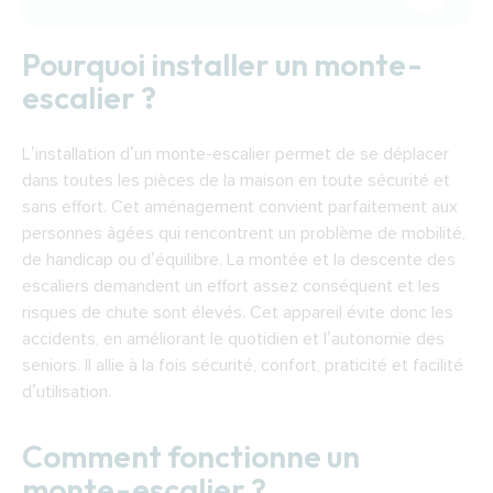
Pourquoi installer un monte-escalier ?
Pourquoi installer un monte-
Comment fonctionne un monte-escalier ?
escalier ?
Comment choisir un monte-escalier ?
Financer l’installation d’un monte-escalier à
L’installation d’un monte-escalier permet de se déplacer
Arras
dans toutes les pièces de la maison en toute sécurité et
Trouver un installateur de monte-escaliers à
sans effort. Cet aménagement convient parfaitement aux
Arras
personnes âgées qui rencontrent un problème de mobilité,
de handicap ou d’équilibre. La montée et la descente des
escaliers demandent un effort assez conséquent et les
risques de chute sont élevés. Cet appareil évite donc les
accidents, en améliorant le quotidien et l’autonomie des
seniors. Il allie à la fois sécurité, confort, praticité et facilité
d’utilisation.
Comment fonctionne un
monte-escalier ?