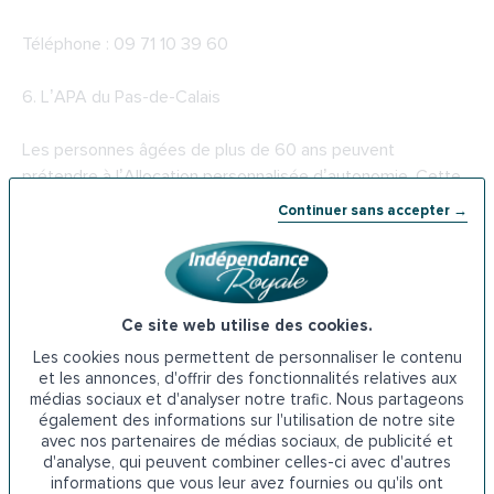
Téléphone : 09 71 10 39 60
6.
L’APA du Pas-de-Calais
Les personnes âgées de plus de 60 ans peuvent
prétendre à l’Allocation personnalisée d’autonomie. Cette
aide est attribuée dans l’objectif de favoriser le maintien à
Continuer sans accepter →
domicile des seniors. Le montant de l’APA est déterminé
en fonction de l’âge et du degré d’autonomie du senior. Le
dossier de demande d’aide est à envoyer au Service de
l’Aide Sociale du Conseil départemental.
Ce site web utilise des cookies.
Les cookies nous permettent de personnaliser le contenu
Adresse du Service de l’Aide Sociale du Conseil
et les annonces, d'offrir des fonctionnalités relatives aux
départemental : Rue de la Paix 62018 ARRAS Cedex 9
médias sociaux et d'analyser notre trafic. Nous partageons
également des informations sur l'utilisation de notre site
Téléphone : 03 21 21 63 53
avec nos partenaires de médias sociaux, de publicité et
d'analyse, qui peuvent combiner celles-ci avec d'autres
informations que vous leur avez fournies ou qu'ils ont