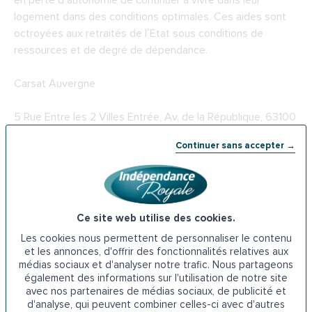
en perte d’autonomie de continuer à vivre dans leur
logement dans des conditions optimales. Ces aides sont
octroyées aux retraités de l’Etat sous conditions de
ressources et de degré de dépendance.
Carsat Auvergne
5 Rue Entre les 2 Villes Entrée, Av. de la République, 63100
Clermont-Ferrand
Continuer sans accepter →
Téléphone : 09 71 10 39 60
5-
Les prêts de l’ADIL dans le Puy-de-Dôme
Ce site web utilise des cookies.
L’ADIL accompagne les seniors qui réalisent des travaux
Les cookies nous permettent de personnaliser le contenu
d’amélioration dans leur logement. Cette association
et les annonces, d'offrir des fonctionnalités relatives aux
médias sociaux et d'analyser notre trafic. Nous partageons
propose des conseils d’ordre juridique et financier pour
également des informations sur l'utilisation de notre site
toute question liée au logement. Elle apporte aussi un
avec nos partenaires de médias sociaux, de publicité et
soutien financier aux personnes âgées qui font installer un
d'analyse, qui peuvent combiner celles-ci avec d'autres