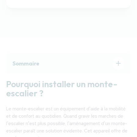
Sommaire
Pourquoi installer un monte-escalier ?
Pourquoi installer un monte-
Quel monte-escalier choisir ?
escalier ?
Le fonctionnement d’un monte-escalier
Financer l’installation d’un monte-escalier à
Le monte-escalier est un équipement d’aide à la mobilité
Clermont-Ferrand
et de confort au quotidien. Quand gravir les marches de
Trouver un installateur de monte-escalier à
l’escalier n’est plus possible, l’aménagement d’un monte-
Clermont-Ferrand
escalier paraît une solution évidente. Cet appareil offre de