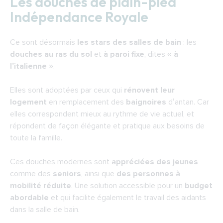
Les douches de plain-pied
Royale
Indépendance Royale
La douche de plain-pied IdealDouche® : une
solution complète
Ce sont désormais
les stars des salles de bain
: les
La douche de plain-pied StylDouche® : la
douches au ras du sol
et
à paroi fixe
, dites «
à
solution exigeante
l’italienne
».
Des équipements à quels prix ?
Installation d’une douche de plain-pied
Elles sont adoptées par ceux qui
rénovent leur
logement
en remplacement des
baignoires
d’antan. Car
elles correspondent mieux au rythme de vie actuel, et
répondent de façon élégante et pratique aux besoins de
toute la famille.
Ces douches modernes sont
appréciées des jeunes
comme des
seniors
, ainsi que
des personnes à
mobilité réduite
. Une solution accessible pour un
budget
abordable
et qui facilite également le travail des aidants
dans la salle de bain.