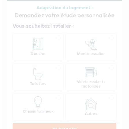
Adaptation du logement :
Demandez votre étude personnalisée
Votre demande
Vous souhaitez installer :
Produit
Douche
Monte-escalier
Volets roulants
Toilettes
motorisés
Chemin lumineux
Autres