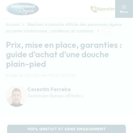
Aller au contenu principal
Appeler
Menu
Accueil
Maintien à domicile difficile des personnes âgées
en perte d'autonomie : conditions et solutions
...
Prix, mise en place, garanties :
guide d'achat d'une douche
plain-pied
Rédigé le : 07/10/21 · Modifié le : 19/03/26
Corentin Ferreira
Technicien Bureau d'Études
100% GRATUIT ET SANS ENGAGEMENT