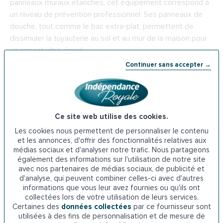
panneaux muraux étanches, cet équipement correspond à
un niveau de prévention professionnel. Ses panneaux de
douche, tout comme le bac extra-plat, permettent de
dissimuler la tuyauterie au sol et au mur de la maison pour
un aspect ultra-épuré.
Continuer sans accepter →
Pour
optimiser la sécurité des seniors
et le travail des
aidants à la maison, l’installation de
parois en verre
trempé de sécurité haute résistance
apportent
résistance
,
confort
et
facilité d’entretien
. Celles-ci
Ce site web utilise des cookies.
sont rendues parfaitement étanches lors de l’installation.
Les cookies nous permettent de personnaliser le contenu
Elles sont également un gage de sécurité en cas de chute
et les annonces, d'offrir des fonctionnalités relatives aux
sous la douche.
médias sociaux et d'analyser notre trafic. Nous partageons
également des informations sur l'utilisation de notre site
avec nos partenaires de médias sociaux, de publicité et
Douche sécurisée : solutions, installation et
d'analyse, qui peuvent combiner celles-ci avec d'autres
informations que vous leur avez fournies ou qu'ils ont
conseils pour aménager votre salle de bain
.
collectées lors de votre utilisation de leurs services.
Certaines des
données collectées
par ce fournisseur sont
utilisées à des fins de personnalisation et de mesure de
Côté robinetterie, StylDouche® se dote de matériel haut