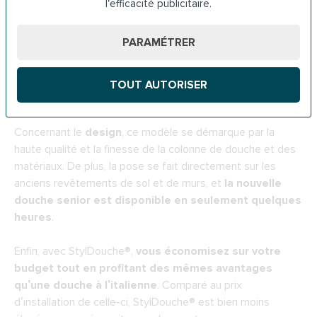
l’efficacité publicitaire.
de gamme issu de grandes marques spécialisées avec un
mitigeur thermostatique anti-brûlure à poignée triple action
PARAMÉTRER
pour
une utilisation sans effort
. Avec le mitigeur,
l’utilisateur pourra en effet, directement
régler la
température de la douche au degré près
, ouvrir/fermer
TOUT AUTORISER
en un simple geste et contrôler le débit d’eau.
Concernant le
design
, ce modèle se démarque par la
haute qualité et la finesse de la colonne de douche et des
matériaux. De plus, la pose se fait directement sur les
anciens revêtements de sol et de murs, et
la nouvelle
douche senior est disponible en seulement quelques
heures
.
Enfin, avec StylDouche®,
vous économisez sur votre
budget tout en profitant des mêmes avantages
qu’une douche à l’italienne
. Comparé au prix
d’installation de celle-ci, StylDouche® est bien moins