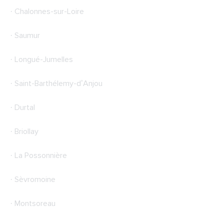
· Chalonnes-sur-Loire
· Saumur
· Longué-Jumelles
· Saint-Barthélemy-d’Anjou
· Durtal
· Briollay
· La Possonnière
· Sèvromoine
· Montsoreau