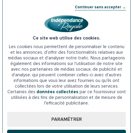
Adresse de la
MDPH de Maine-et-Loire
: 6 Rue Jean Lecuit,
Continuer sans accepter →
49100 Angers
Téléphone : 02 41 81 60 77
6. Les prêts de
l’ADIL de Maine-et-Loire
Ce site web utilise des cookies.
Les cookies nous permettent de personnaliser le contenu
L’Agence départementale pour l’information sur le
et les annonces, d'offrir des fonctionnalités relatives aux
médias sociaux et d'analyser notre trafic. Nous partageons
logement (ADIL) propose des prêts qui visent à favoriser le
également des informations sur l'utilisation de notre site
maintien à domicile des seniors en les aidant à financer
avec nos partenaires de médias sociaux, de publicité et
leurs travaux. Il existe plusieurs types de prêts pour couvrir
d'analyse, qui peuvent combiner celles-ci avec d'autres
l’installation d’une baignoire à porte :
informations que vous leur avez fournies ou qu'ils ont
collectées lors de votre utilisation de leurs services.
Certaines des
données collectées
par ce fournisseur sont
· Le prêt habitat durable
utilisées à des fins de personnalisation et de mesure de
l’efficacité publicitaire.
· Le prêt social à l’amélioration de l’habitat
PARAMÉTRER
· Le prêt travaux pour l’amélioration de l’habitat