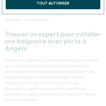
Adresse de l’ADIL de Maine-et-Loire : 312 Av. René Gasnier,
TOUT AUTORISER
49100 Angers
Téléphone : 02 41 81 89 40
Trouver un expert pour installer
une baignoire avec porte à
Angers
Installer une baignoire à porte demande du savoir-faire et
des connaissances en la matière. L’intervention d’un
professionnel est donc indispensable pour assurer une
installation fiable et conforme aux règles de l’art.
Indépendance Royale travaille avec un réseau
d’installateurs agréés sur le territoire national. Des
techniciens qualifiés interviennent à Angers et en Maine-
et-Loire, notamment :