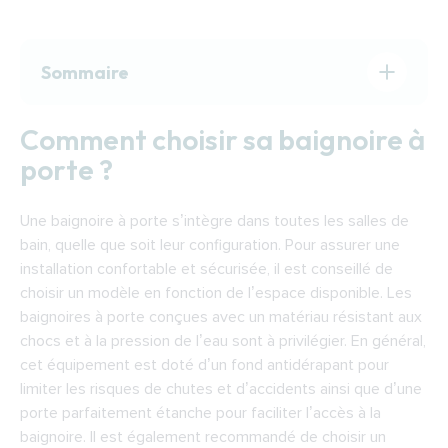
Sommaire
Comment choisir sa baignoire à porte ?
Comment choisir sa baignoire à
Les avantages d’une baignoire à porte
porte ?
Les aides pour financer une baignoire avec
porte à Angers
Une baignoire à porte s’intègre dans toutes les salles de
Trouver un expert pour installer une baignoire
bain, quelle que soit leur configuration. Pour assurer une
avec porte à Angers
installation confortable et sécurisée, il est conseillé de
choisir un modèle en fonction de l’espace disponible. Les
baignoires à porte conçues avec un matériau résistant aux
chocs et à la pression de l’eau sont à privilégier. En général,
cet équipement est doté d’un fond antidérapant pour
limiter les risques de chutes et d’accidents ainsi que d’une
porte parfaitement étanche pour faciliter l’accès à la
baignoire. Il est également recommandé de choisir un