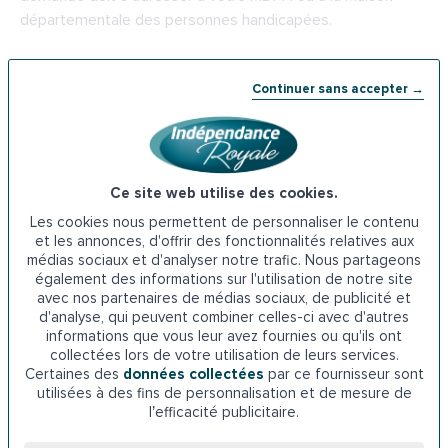
départementale des personnes handicapées.
Adresse
MDPH Seine-Maritime
: 13 Rue Poret de
Continuer sans accepter →
Blosseville, 76100 Rouen
Téléphone : 02 32 18 86 87
6. Les prêts de
l’ADIL Rouen
Ce site web utilise des cookies.
Les cookies nous permettent de personnaliser le contenu
Si vous souhaitez installer une baignoire à porte dans votre
et les annonces, d'offrir des fonctionnalités relatives aux
logement à Rouen, vous pouvez prétendre aux prêts de
médias sociaux et d'analyser notre trafic. Nous partageons
également des informations sur l'utilisation de notre site
l’ADIL ou l’agence départementale pour l’information sur le
avec nos partenaires de médias sociaux, de publicité et
logement. Plusieurs types de prêts sont proposés selon la
d'analyse, qui peuvent combiner celles-ci avec d'autres
situation :
informations que vous leur avez fournies ou qu'ils ont
collectées lors de votre utilisation de leurs services.
Certaines des
données collectées
par ce fournisseur sont
· Prêt habitat durable
utilisées à des fins de personnalisation et de mesure de
l’efficacité publicitaire.
· Prêt travaux pour l’amélioration de l’habitat