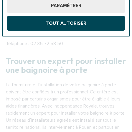
PARAMÉTRER
· Prêt social à l’amélioration de l’habitat
Adresse ADIL Seine-Maritime : 86 Rue Léon Blum, 76300
TOUT AUTORISER
Sotteville-lès-Rouen
Téléphone : 02 35 72 58 50
Trouver un expert pour installer
une baignoire à porte
La fourniture et l’installation de votre baignoire à porte
doivent être confiées à un professionnel. Ce critère est
imposé par certains organismes pour être éligible à leurs
aides financières. Avec Indépendance Royale, trouvez
rapidement un expert pour installer votre baignoire à porte.
Un réseau d’installateurs agréés est installé sur tout le
territoire national. Ils interviennent à Rouen et partout en