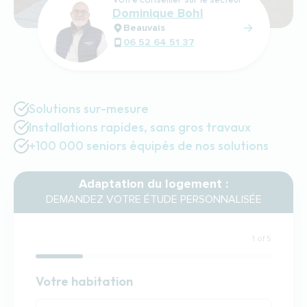
Dominique Bohl
Beauvais
06 52 64 51 37
Solutions sur-mesure
Installations rapides, sans gros travaux
+100 000 seniors équipés de nos solutions
Adaptation du logement :
DEMANDEZ VOTRE ÉTUDE PERSONNALISÉE
1 of 5
Habitation
Votre habitation
Votre habitation