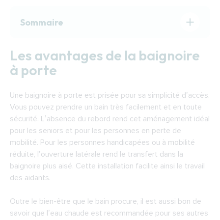
Sommaire
Les avantages de la baignoire à porte
Les avantages de la baignoire
Choisir sa baignoire à porte
à porte
Les aides pour financer une baignoire avec
porte
Une baignoire à porte est prisée pour sa simplicité d’accès.
Trouver un expert pour installer une baignoire
Vous pouvez prendre un bain très facilement et en toute
à porte
sécurité. L’absence du rebord rend cet aménagement idéal
pour les seniors et pour les personnes en perte de
mobilité. Pour les personnes handicapées ou à mobilité
réduite, l’ouverture latérale rend le transfert dans la
baignoire plus aisé. Cette installation facilite ainsi le travail
des aidants.
Outre le bien-être que le bain procure, il est aussi bon de
savoir que l’eau chaude est recommandée pour ses autres