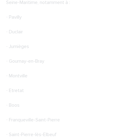
Seine-Maritime, notamment à :
· Pavilly
· Duclair
· Jumièges
· Gournay-en-Bray
· Montville
· Etretat
· Boos
· Franqueville-Saint-Pierre
· Saint-Pierre-lès-Elbeuf