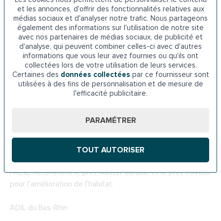
et les annonces, d'offrir des fonctionnalités relatives aux
MDPH du Bas-Rhin
médias sociaux et d'analyser notre trafic. Nous partageons
également des informations sur l'utilisation de notre site
6a Rue du Verdon, 67100 Strasbourg
avec nos partenaires de médias sociaux, de publicité et
d'analyse, qui peuvent combiner celles-ci avec d'autres
informations que vous leur avez fournies ou qu'ils ont
Téléphone : 08 00 74 79 00
collectées lors de votre utilisation de leurs services.
Certaines des
données collectées
par ce fournisseur sont
6-
Les prêts de l’ADIL dans le Bas-Rhin
utilisées à des fins de personnalisation et de mesure de
l’efficacité publicitaire.
Pour l’achat d’une baignoire à porte, vous pouvez aussi
solliciter l’aide de l’ADIL pour trouver un financement.
PARAMÉTRER
Cette association a pour rôle de conseiller et d’informer
les usagers sur tout ce qui concerne le logement et ses
TOUT AUTORISER
différents aspects juridiques, fiscaux ou financiers.
Différents prêts à taux réduit peuvent être octroyés par
l’ADIL, notamment le prêt habitat durable et le prêt travaux
pour l’amélioration de l’habitat.
ADIL du Bas-Rhin