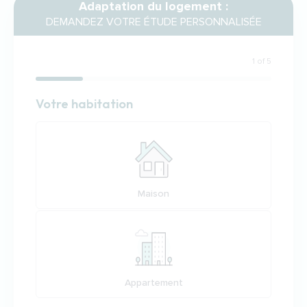
Adaptation du logement :
DEMANDEZ VOTRE ÉTUDE PERSONNALISÉE
1 of 5
Habitation
Votre habitation
Votre habitation
Maison
Appartement