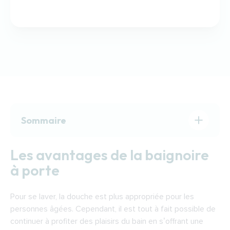
Sommaire
Les avantages de la baignoire à porte
Les avantages de la baignoire
Comment choisir une baignoire à porte ?
à porte
Les aides pour financer l’achat d’une
baignoire à porte à Strasbourg
Pour se laver, la douche est plus appropriée pour les
Trouver un professionnel pour installer une
personnes âgées. Cependant, il est tout à fait possible de
baignoire à porte à Strasbourg
continuer à profiter des plaisirs du bain en s’offrant une