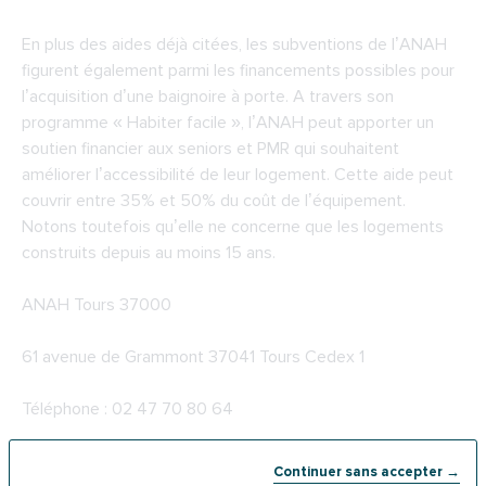
En plus des aides déjà citées, les subventions de l’ANAH
figurent également parmi les financements possibles pour
l’acquisition d’une baignoire à porte. A travers son
programme « Habiter facile », l’ANAH peut apporter un
soutien financier aux seniors et PMR qui souhaitent
améliorer l’accessibilité de leur logement. Cette aide peut
couvrir entre 35% et 50% du coût de l’équipement.
Notons toutefois qu’elle ne concerne que les logements
construits depuis au moins 15 ans.
ANAH Tours 37000
61 avenue de Grammont 37041 Tours Cedex 1
Téléphone : 02 47 70 80 64
5-
La PCH à Tours
Continuer sans accepter →