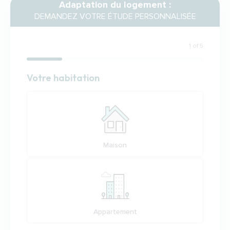
Adaptation du logement :
DEMANDEZ VOTRE ÉTUDE PERSONNALISÉE
1 of 5
Habitation
Votre habitation
Votre habitation
Maison
Appartement