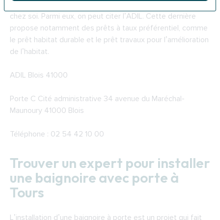
de pouce financier à l’installation d’une baignoire à porte
chez soi. Parmi eux, on peut citer l’ADIL. Cette dernière
propose notamment des prêts à taux préférentiel, comme
le prêt habitat durable et le prêt travaux pour l’amélioration
de l’habitat.
ADIL Blois 41000
Porte C Cité administrative 34 avenue du Maréchal-
Maunoury 41000 Blois
Téléphone : 02 54 42 10 00
Trouver un expert pour installer
une baignoire avec porte à
Tours
L’installation d’une baignoire à porte est un projet qui fait