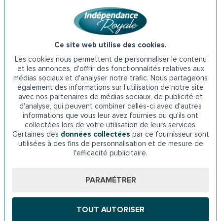
L’achat d’une baignoire à porte peut également être
financé par la PCH. Cette aide figure parmi les différents
dispositifs d’aides proposés par la MDPH qui visent à
Ce site web utilise des cookies.
améliorer le quotidien des personnes handicapées. Elle
Les cookies nous permettent de personnaliser le contenu
s’adresse aux personnes en situation de handicap âgées
et les annonces, d'offrir des fonctionnalités relatives aux
de moins de 60 ans. Entre 60 et 75 ans, il est également
médias sociaux et d'analyser notre trafic. Nous partageons
possible d’en bénéficier à condition que le handicap soit
également des informations sur l'utilisation de notre site
reconnu avant cet âge.
avec nos partenaires de médias sociaux, de publicité et
d'analyse, qui peuvent combiner celles-ci avec d'autres
informations que vous leur avez fournies ou qu'ils ont
MDPH 37
collectées lors de votre utilisation de leurs services.
Certaines des
données collectées
par ce fournisseur sont
38 Rue Édouard Vaillant, 37000 Tours
utilisées à des fins de personnalisation et de mesure de
l’efficacité publicitaire.
Téléphone : 02 47 75 26 66
PARAMÉTRER
6-
Les prêts de l’ADIL dans l’Indre-et-Loire
TOUT AUTORISER
D’autres organismes peuvent également apporter un coup