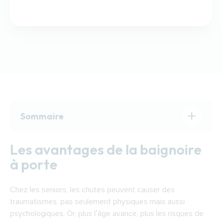
Sommaire
Les avantages de la baignoire à porte
Les avantages de la baignoire
Choisir sa baignoire à porte
à porte
Les aides pour financer une baignoire à porte
à Tours
Chez les seniors, les chutes peuvent causer des
Trouver un expert pour installer une baignoire
traumatismes, pas seulement physiques mais aussi
avec porte à Tours
psychologiques. Or, plus l’âge avance, plus les risques de