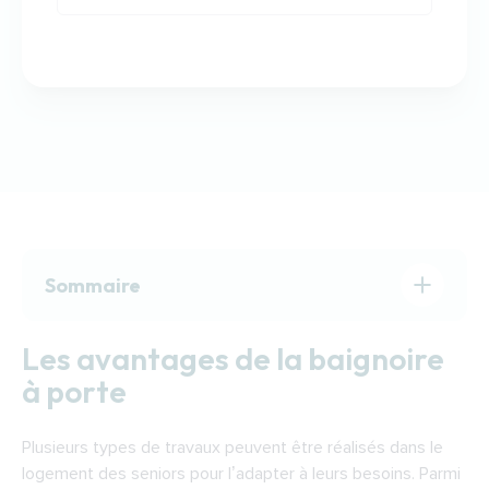
Sommaire
Les avantages de la baignoire à porte
Les avantages de la baignoire
Choisir sa baignoire à porte
à porte
Les aides pour financer une baignoire à porte
à Saint-Brieuc
Plusieurs types de travaux peuvent être réalisés dans le
Trouver un expert pour installer une baignoire
logement des seniors pour l’adapter à leurs besoins. Parmi
à porte à Saint-Brieuc