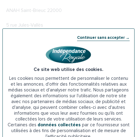
ANAH Saint-Brieuc 22000
5 rue Jules-Vallès
Continuer sans accepter →
22000 Saint-Brieuc
Téléphone : 02 96 75 25 68
5-
La PCH à Saint-Brieuc
Ce site web utilise des cookies.
Les cookies nous permettent de personnaliser le contenu
Un coup de pouce financier est aussi proposé par la MDPH
et les annonces, d'offrir des fonctionnalités relatives aux
médias sociaux et d'analyser notre trafic. Nous partageons
pour prendre en charge une partie des frais liés aux travaux
également des informations sur l'utilisation de notre site
d’adaptation dans le logement des personnes âgées en
avec nos partenaires de médias sociaux, de publicité et
situation de handicap. Plusieurs types d’aides sont gérés
d'analyse, qui peuvent combiner celles-ci avec d'autres
et octroyés par la Maison départementale des personnes
informations que vous leur avez fournies ou qu'ils ont
collectées lors de votre utilisation de leurs services.
handicapées, dont la PCH. Cette aide est versée aux
Certaines des
données collectées
par ce fournisseur sont
personnes âgées de 60 ans et plus ayant un handicap
utilisées à des fins de personnalisation et de mesure de
survenu avant l’âge de 60 ans et aux moins de 60 ans
l’efficacité publicitaire.