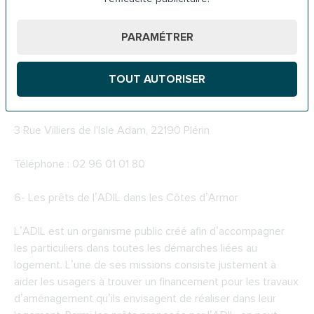
avec un handicap. Pour obtenir plus d’infos sur la PCH à
Saint-Brieuc, vous pouvez contacter l’antenne de la MDPH
PARAMÉTRER
locale :
TOUT AUTORISER
MDPH 22 - Maison Départementale des Personnes
Handicapées des Côtes d'Armor
3 Rue Villiers de l'Isle Adam, 22190 Plérin
Téléphone : 02 96 01 01 80
6-
Les prêts de l’ADIL dans les Côtes d’Armor
L’ADIL est un organisme public créé afin d’accompagner
les particuliers dans toutes les démarches liées au
logement. L’une de ses missions consiste justement à
aider les usagers à trouver un financement pour les travaux
d’aménagement qu’ils envisagent de réaliser dans leur