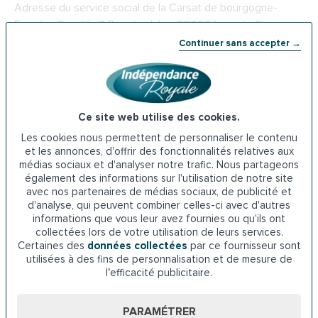
Adresse du service social de la
Carsat de bourgogne-
Franche-Comté
: 8 Rue des Lilas, 39000 Lons-le-Saunier
Continuer sans accepter →
Téléphone : 08 11 70 36 46
6.
L’Anah à Lons-le-Saunier
Ce site web utilise des cookies.
L’Agence nationale de l’habitat permet aux seniors de
Les cookies nous permettent de personnaliser le contenu
bénéficier d’une aide correspondant à 50% du coût des
et les annonces, d'offrir des fonctionnalités relatives aux
travaux qu’ils souhaitent engager. Il s’agit de l’action
médias sociaux et d'analyser notre trafic. Nous partageons
nommée « Habiter facile » dont l’objectif est de faciliter le
également des informations sur l'utilisation de notre site
avec nos partenaires de médias sociaux, de publicité et
quotidien des seniors et de favoriser leur maintien à
d'analyse, qui peuvent combiner celles-ci avec d'autres
domicile. Parmi les travaux éligibles à ce type d’aide, il y a
informations que vous leur avez fournies ou qu'ils ont
l’installation d’une baignoire à porte. Pour cela, le
collectées lors de votre utilisation de leurs services.
demandeur doit être propriétaire occupant du logement et
Certaines des
données collectées
par ce fournisseur sont
utilisées à des fins de personnalisation et de mesure de
avoir des revenus modestes. Le logement doit être
l’efficacité publicitaire.
construit depuis au moins 15 ans.
PARAMÉTRER
Adresse de l’Anah à Lons-le-Saunier : 4 rue du Curé-Marion