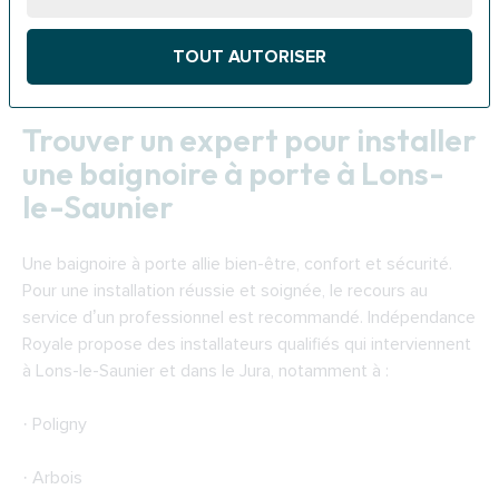
BP 50356 39000 Lons-le-Saunier
TOUT AUTORISER
Téléphone : 03 84 86 80 16
Trouver un expert pour installer
une baignoire à porte à Lons-
le-Saunier
Une baignoire à porte allie bien-être, confort et sécurité.
Pour une installation réussie et soignée, le recours au
service d’un professionnel est recommandé. Indépendance
Royale propose des installateurs qualifiés qui interviennent
à Lons-le-Saunier et dans le Jura, notamment à :
· Poligny
· Arbois