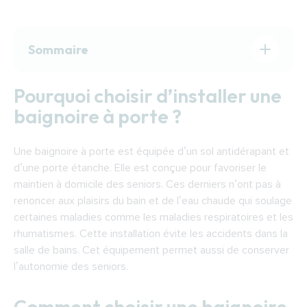
Sommaire
Pourquoi choisir d’installer une baignoire à
Pourquoi choisir d’installer une
porte ?
baignoire à porte ?
Comment choisir une baignoire à porte ?
Les aides pour financer une baignoire à porte
Une baignoire à porte est équipée d’un sol antidérapant et
à Lons-le-Saunier
d’une porte étanche. Elle est conçue pour favoriser le
Trouver un expert pour installer une baignoire
maintien à domicile des seniors. Ces derniers n’ont pas à
à porte à Lons-le-Saunier
renoncer aux plaisirs du bain et de l’eau chaude qui soulage
certaines maladies comme les maladies respiratoires et les
rhumatismes. Cette installation évite les accidents dans la
salle de bains. Cet équipement permet aussi de conserver
l’autonomie des seniors.
Comment choisir une baignoire