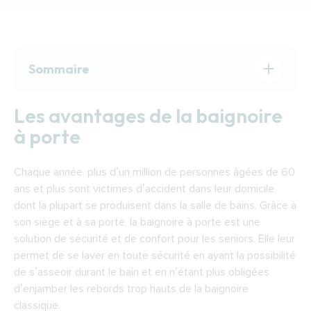
Sommaire
Les avantages de la baignoire à porte
Les avantages de la baignoire
Choisir sa baignoire à porte
à porte
Les aides pour financer une baignoire à porte
au Puy-en-Velay
Chaque année, plus d’un million de personnes âgées de 60
Trouver un expert pour installer une baignoire
ans et plus sont victimes d’accident dans leur domicile,
à porte au Puy-en-Velay
dont la plupart se produisent dans la salle de bains. Grâce à
son siège et à sa porte, la baignoire à porte est une
solution de sécurité et de confort pour les seniors. Elle leur
permet de se laver en toute sécurité en ayant la possibilité
de s’asseoir durant le bain et en n’étant plus obligées
d’enjamber les rebords trop hauts de la baignoire
classique.