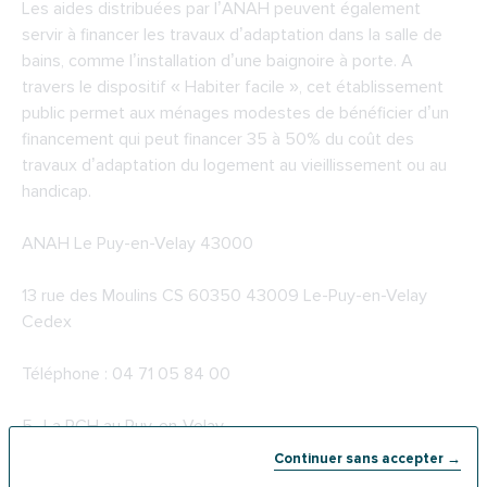
Les aides distribuées par l’ANAH peuvent également
servir à financer les travaux d’adaptation dans la salle de
bains, comme l’installation d’une baignoire à porte. A
travers le dispositif « Habiter facile », cet établissement
public permet aux ménages modestes de bénéficier d’un
financement qui peut financer 35 à 50% du coût des
travaux d’adaptation du logement au vieillissement ou au
handicap.
ANAH Le Puy-en-Velay 43000
13 rue des Moulins CS 60350 43009 Le-Puy-en-Velay
Cedex
Téléphone : 04 71 05 84 00
5-
La PCH au Puy-en-Velay
Continuer sans accepter →
Depuis 2006, la PCH, ou Prestation de compensation du