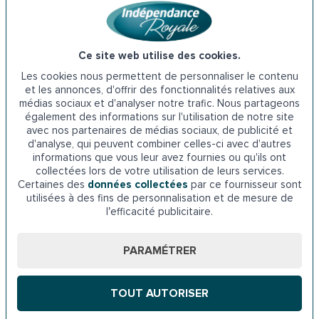
handicap, est venue remplacer l’ACTP, ou Allocation
compensatrice pour tierce personne. Cette aide est
attribuée par le département aux personnes en situation
Ce site web utilise des cookies.
de handicap. Pour en bénéficier, il faut avoir des difficultés
Les cookies nous permettent de personnaliser le contenu
importantes pour réaliser certains actes de la vie
et les annonces, d'offrir des fonctionnalités relatives aux
quotidienne. La PCH permet de rembourser les différents
médias sociaux et d'analyser notre trafic. Nous partageons
frais liés à la compensation du handicap, tels que
également des informations sur l'utilisation de notre site
avec nos partenaires de médias sociaux, de publicité et
l’installation d’une baignoire à porte. Elle est réservée aux
d'analyse, qui peuvent combiner celles-ci avec d'autres
personnes handicapées de moins de 60 ans. Toutefois, il
informations que vous leur avez fournies ou qu'ils ont
est possible de continuer à bénéficier de cette aide au-
collectées lors de votre utilisation de leurs services.
delà de cet âge à condition d’avoir un handicap reconnu
Certaines des
données collectées
par ce fournisseur sont
utilisées à des fins de personnalisation et de mesure de
avant la soixantaine.
l’efficacité publicitaire.
MDPH de la Haute-Loire
PARAMÉTRER
9 Rue des Moulins, 43000 Le Puy-en-Velay
TOUT AUTORISER
Téléphone : 04 71 07 21 80