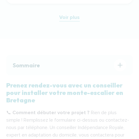
Voir plus
Sommaire
Prenez rendez-vous avec un conseiller
Prenez rendez-vous avec un conseiller pour
pour installer votre monte-escalier en
installer votre monte-escalier en Bretagne
Bretagne
Nos solutions de monte-escalier pour votre
📞
Comment débuter votre projet ?
Rien de plus
domicile en Bretagne
simple ! Remplissez le formulaire ci-dessus ou contactez-
Étapes de l’installation de votre monte-
nous par téléphone. Un conseiller Indépendance Royale,
escalier en Bretagne
expert en adaptation du domicile, vous contactera pour