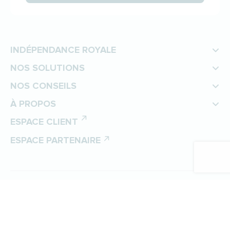
INDÉPENDANCE ROYALE
NOS SOLUTIONS
NOS CONSEILS
À PROPOS
ESPACE CLIENT
ESPACE PARTENAIRE
©
Indépendance Royale
Protection des données personnelles
Politique de gestion des cookies
Mentions légales