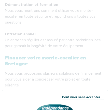
Démonstration et formation
Nous vous montrons comment utiliser votre monte-
escalier en toute sécurité et répondrons à toutes vos
questions.
Entretien annuel
Un entretien régulier est assuré par notre technicien local
pour garantir la longévité de votre équipement.
Financer votre monte-escalier en
Bretagne
Nous vous proposons plusieurs solutions de financement
pour vous aider à concrétiser votre projet en toute
sérénité :
✔️
Paiement comptant ou à crédit
: Optez pour un achat
Continuer sans accepter →
direct ou échelonnez les paiements selon vos capacités
financières.