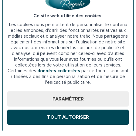
✔️
Aides financières
: Vérifiez votre éligibilité aux
dispositifs tels que
Ma Prime Adapt’
ou le
crédit
Ce site web utilise des cookies.
d’impôt
. Nous nous occupons de toutes les démarches
Les cookies nous permettent de personnaliser le contenu
administratives pour vous.
et les annonces, d'offrir des fonctionnalités relatives aux
✔️
Location flexible
: Pour un besoin temporaire,
médias sociaux et d'analyser notre trafic. Nous partageons
envisagez la location de votre monte-escalier,
également des informations sur l'utilisation de notre site
avec nos partenaires de médias sociaux, de publicité et
particulièrement avantageuse pour préserver votre
d'analyse, qui peuvent combiner celles-ci avec d'autres
budget.
informations que vous leur avez fournies ou qu'ils ont
collectées lors de votre utilisation de leurs services.
Certaines des
données collectées
par ce fournisseur sont
Nous vous accompagnons à chaque étape pour définir la
utilisées à des fins de personnalisation et de mesure de
solution de financement idéale selon vos besoins.
l’efficacité publicitaire.
Indépendance Royale : votre partenaire
PARAMÉTRER
pour l’installation d’un monte-escalier en
Bretagne
TOUT AUTORISER
Des fauteuils élévateurs sécurisés et
personnalisables