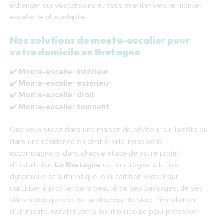
échanger sur vos besoins et vous orienter vers le monte-
Financer votre monte-escalier en Bretagne
escalier le plus adapté.
Indépendance Royale : votre partenaire
pour l’installation d’un monte-escalier en
Nos solutions de monte-escalier pour
votre domicile en Bretagne
Bretagne
F.A.Q.
✔️
Monte-escalier intérieur
✔️
Monte-escalier extérieur
✔️
Monte-escalier droit
✔️
Monte-escalier tournant
Que vous viviez dans une maison de pêcheur sur la côte ou
dans une résidence en centre-ville, nous vous
accompagnons dans chaque étape de votre projet
d’installation.
La Bretagne
est une région à la fois
dynamique et authentique, où il fait bon vivre. Pour
continuer à profiter de la beauté de ses paysages, de ses
villes historiques et de sa douceur de vivre, l’installation
d’un monte-escalier est la solution idéale pour préserver