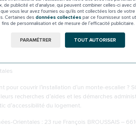
x, de publicité et d'analyse, qui peuvent combiner celles-ci avec d
que vous leur avez fournies ou qu'ils ont collectées lors de votre 
tallation d’un monte-escal
es. Certaines des
données collectées
par ce fournisseur sont ut
fins de personnalisation et de mesure de l’efficacité publicitaire.
allation d’un monte-escalier, plusieurs types d’aides 
PARAMÉTRER
TOUT AUTORISER
anismes est de permettre aux personnes âgées d’ad
ile.
tales
t pour couvrir l’installation d’un monte-escalier ?
eurs recherches d’aides et les démarches administ
tic d’accessibilité du logement.
ées-Orientales : 23 rue François BROUSSAIS – 66