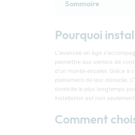
Sommaire
Pourquoi installer un 
Pourquoi insta
Comment choisir un m
Comment fonctionne 
L’avancée en âge s’accompagne
Financer l’installati
permettre aux seniors de contin
Trouver un installate
d’un monte-escalier. Grâce à ce
pleinement de leur domicile. C
domicile le plus longtemps possi
installation est non seulement
Comment chois