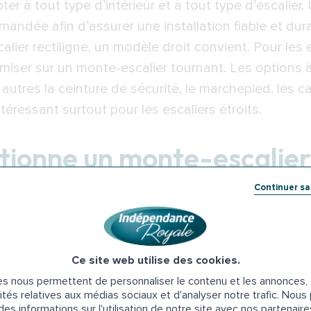
er à tout type d’intérieur et à tout type d’escalier
andée afin d’assurer une installation fiable et du
calier rectiligne, un modèle droit convient. Pour les
 miser sur un monte-escalier tournant. Les options à p
e autres la ceinture de sécurité, le marchepied, les c
ntéressant surtout pour les escaliers étroits.
ionne un monte-escalier
Continuer s
itif composé d’un siège fixé sur un côté des escalie
ème électrique. L’appareil est très simple d’utilisati
uster la ceinture de sécurité avant de lancer le dépar
Ce site web utilise des cookies.
rôle pour actionner l’appareil. Les boutons de con
s nous permettent de personnaliser le contenu et les annonces, d
en sur une télécommande. L’appareil effectue son tra
ités relatives aux médias sociaux et d'analyser notre trafic. Nou
n.
es informations sur l'utilisation de notre site avec nos partenair