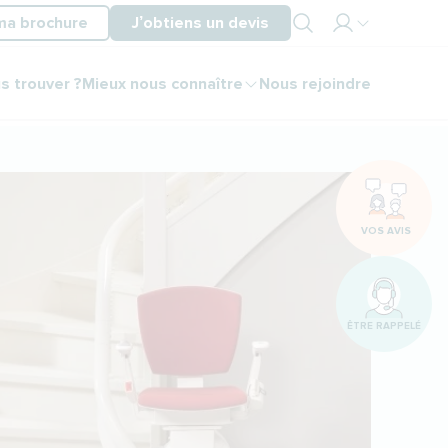
ma brochure
J’obtiens un devis
Mon
s trouver ?
Mieux nous connaître
Nous rejoindre
espace
partenaire
Mon
espace
client
VOS AVIS
ÊTRE RAPPELÉ