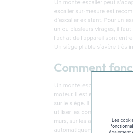
Un monte-escalier peut s’adapt
escalier sur-mesure est recomm
d’escalier existant. Pour un es
un ou plusieurs virages, il faut
l’achat de l’appareil sont entr
Un siège pliable s’avère très i
Comment fonct
Un monte-escalier est un dispos
moteur. Il est assisté d’un syst
sur le siège. Il faut ensuite aj
utiliser les commandes de cont
Les cookie
murs, sur les accoudoirs ou bi
fonctionnal
automatiquement à destinatio
également d