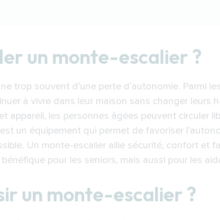
monte-escalier ?
ller un monte-escalier ?
onte-escalier ?
un monte-escalier ?
 trop souvent d’une perte d’autonomie. Parmi les 
on d’un monte-escalier à Perpignan
uer à vivre dans leur maison sans changer leurs habi
ur de monte-escalier à Perpignan
t appareil, les personnes âgées peuvent circuler lib
’est un équipement qui permet de favoriser l’autono
ble. Un monte-escalier allie sécurité, confort et faci
 bénéfique pour les seniors, mais aussi pour les aid
ir un monte-escalier ?