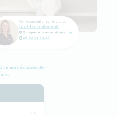
Votre conseiller sur le secteur
Laetitia Levionnois
Bompas et ses environs
06 82 81 70 23
 seniors équipés de
tions
1 of 5