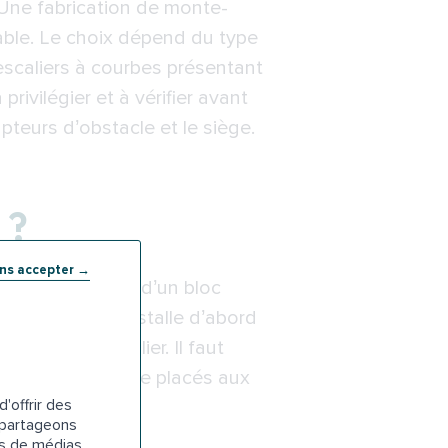
. Une fabrication de monte-
rable. Le choix dépend du type
 escaliers à courbes présentant
rivilégier et à vérifier avant
apteurs d’obstacle et le siège.
 ?
ans accepter →
rs, d’un rail et d’un bloc
on. Le senior s’installe d’abord
t du monte-escalier. Il faut
trôle peuvent être placés aux
'offrir des
jet et s’arrête
s partageons
es de médias