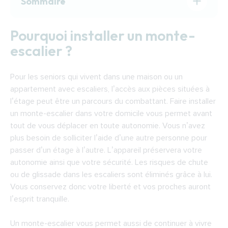
Sommaire
Pourquoi installer un monte-escalier ?
Pourquoi installer un monte-
Quel monte-escalier choisir ?
escalier ?
Comment fonctionne un monte-escalier ?
Financer l’installation d’un monte-escalier à
Pour les seniors qui vivent dans une maison ou un
Toulouse
appartement avec escaliers, l’accès aux pièces situées à
Les aides de l’ANAH à Toulouse
l’étage peut être un parcours du combattant. Faire installer
un monte-escalier dans votre domicile vous permet avant
L’APA à Toulouse
tout de vous déplacer en toute autonomie. Vous n’avez
La MDPH à Toulouse
plus besoin de solliciter l’aide d’une autre personne pour
Les aides des caisses de retraite en Midi-
passer d’un étage à l’autre. L’appareil préservera votre
Pyrénées
autonomie ainsi que votre sécurité. Les risques de chute
ou de glissade dans les escaliers sont éliminés grâce à lui.
Les prêts de l’ADIL à Toulouse
Vous conservez donc votre liberté et vos proches auront
Les aides de la CAF de la Haute-Garonne
l’esprit tranquille.
SOLIHA ou Solidaire pour l’habitat de
Un monte-escalier vous permet aussi de continuer à vivre
Haute-Garonne