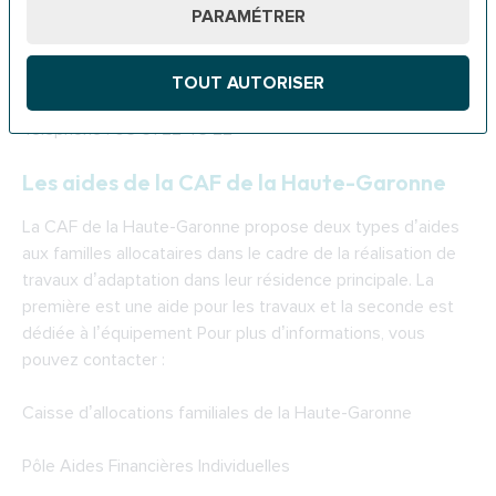
PARAMÉTRER
ADIL 31
4 Rue Furgole, 31000 Toulouse
TOUT AUTORISER
Téléphone : 05 61 22 46 22
Les aides de la
CAF de la Haute-Garonne
La CAF de la Haute-Garonne propose deux types d’aides
aux familles allocataires dans le cadre de la réalisation de
travaux d’adaptation dans leur résidence principale. La
première est une aide pour les travaux et la seconde est
dédiée à l’équipement Pour plus d’informations, vous
pouvez contacter :
Caisse d’allocations familiales de la Haute-Garonne
Pôle Aides Financières Individuelles