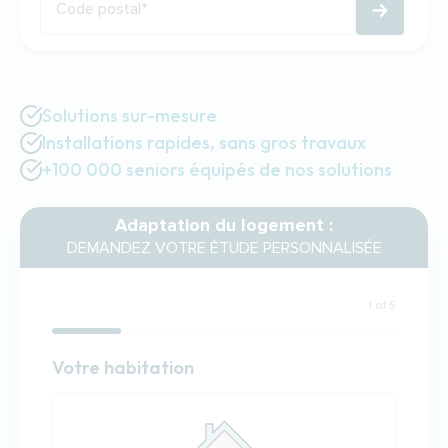
Code postal
*
Solutions sur-mesure
Installations rapides, sans gros travaux
+100 000 seniors équipés de nos solutions
Adaptation du logement :
DEMANDEZ VOTRE ÉTUDE PERSONNALISÉE
1 of 5
Habitation
Votre habitation
Votre habitation