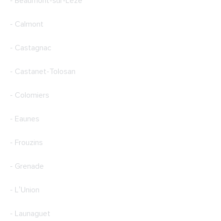
- Beaumont-sur-Lèze
- Calmont
- Castagnac
- Castanet-Tolosan
- Colomiers
- Eaunes
- Frouzins
- Grenade
- L’Union
- Launaguet