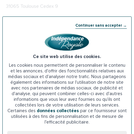
31065 Toulouse Cedex 9
Téléphone : 09 71 10 39 60
Continuer sans accepter →
Les prêts de
l’ADIL à Toulouse
L’ADIL ou agence départementale pour l’information sur le
logement en Haute-Garonne est une association vers
Ce site web utilise des cookies.
laquelle les seniors qui habitent dans la région de Toulouse
Les cookies nous permettent de personnaliser le contenu
et en Haute-Garonne peuvent se tourner pour trouver une
et les annonces, d'offrir des fonctionnalités relatives aux
aide à l’installation d’un monte-escalier. Cet organisme a
médias sociaux et d'analyser notre trafic. Nous partageons
également des informations sur l'utilisation de notre site
notamment un rôle de conseil juridique et financier. Il
avec nos partenaires de médias sociaux, de publicité et
informe entre autres les personnes âgées sur les prêts ou
d'analyse, qui peuvent combiner celles-ci avec d'autres
aides existantes sur la réalisation de travaux dans leur
informations que vous leur avez fournies ou qu'ils ont
logement. Parmi les prêts proposés par l’ADIL, on peut
collectées lors de votre utilisation de leurs services.
Certaines des
données collectées
par ce fournisseur sont
citer le prêt habitat durable, le prêt social à l’amélioration
utilisées à des fins de personnalisation et de mesure de
de l’habitat et le prêt travaux pour l’amélioration de
l’efficacité publicitaire.
l’habitat.