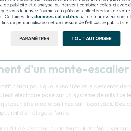
x, de publicité et d'analyse, qui peuvent combiner celles-ci avec d
ence est notamment d’ordre technique, mais aussi es
que vous leur avez fournies ou qu'ils ont collectées lors de votre 
ésistant que le monorail. Par contre, il est plus enco
es. Certaines des
données collectées
par ce fournisseur sont ut
fins de personnalisation et de mesure de l’efficacité publicitaire.
considérer dans le choix d’un monte-escalier, comme 
PARAMÉTRER
TOUT AUTORISER
ont équipés de fonctionnalités ou accessoires de sé
 de sécurité, la détection d’obstacle…
ment d’un monte-escalier
ositif conçu pour que la montée et la descente dans
uteuil électrique posé sur un système de rails fixé le 
qui peut être mobile ou fixée sur l’accoudoir. Des
ppareil d’un étage à l’autre.
 il suffit de s’asseoir sur le fauteuil et d’appuyer 