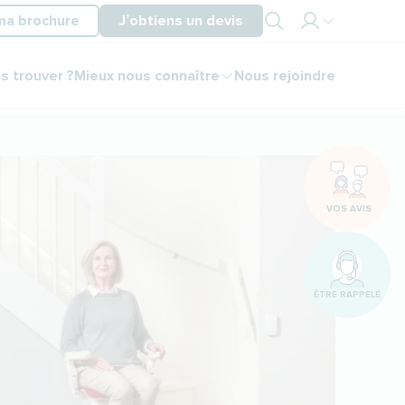
ma brochure
J’obtiens un devis
Mon
s trouver ?
Mieux nous connaître
Nous rejoindre
espace
partenaire
Mon
espace
client
VOS AVIS
ÊTRE RAPPELÉ