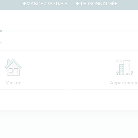
DEMANDEZ VOTRE ÉTUDE PERSONNALISÉE
ion
n
n
Maison
Appartemen