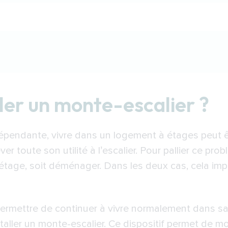
monte-escalier ?
ller un monte-escalier ?
staller ?
un monte-escalier
endante, vivre dans un logement à étages peut être
on d’un monte-escalier à Montauban
 toute son utilité à l’escalier. Pour pallier ce probl
à l’étage, soit déménager. Dans les deux cas, cela 
et-Garonne
rn-et-Garonne
ui permettre de continuer à vivre normalement dans 
es de retraite à Montauban
nstaller un monte-escalier. Ce dispositif permet de 
 dans le Tarn-et-Garonne