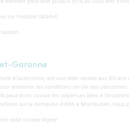
e dernière peut aller jusqu’à 50% du coût des trava
on de l'Habitat (ANAH)
ntauban
n-et-Garonne
lisée d’autonomie, est une aide versée aux 60 ans e
 pour améliorer les conditions de vie des personne
PA peut donc couvrir les dépenses liées à l’installa
rmations sur la demande d’APA à Montauban, vous p
vice aide sociale légale