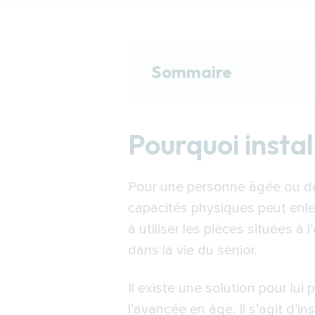
Sommaire
Pourquoi installer un 
Pourquoi insta
Quel monte-escalier in
Le fonctionnement d’
Pour une personne âgée ou dép
Financer l’installati
capacités physiques peut enlever
Les aides de l’ANAH
à utiliser les pièces situées 
L’APA dans le Tarn-
dans la vie du senior.
La MDPH dans le Ta
Il existe une solution pour l
Les aides des caiss
l’avancée en âge. Il s’agit d’i
Les prêts de l’ADIL