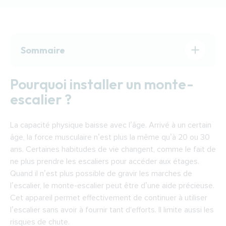
Sommaire
Pourquoi installer un monte-escalier ?
Pourquoi installer un monte-
Quel monte-escalier installer ?
escalier ?
Comment fonctionne un monte-escalier ?
Financer l’installation d’un monte-escalier à
La capacité physique baisse avec l’âge. Arrivé à un certain
Niort
âge, la force musculaire n’est plus la même qu’à 20 ou 30
Trouver un installateur de monte-escalier à
ans. Certaines habitudes de vie changent, comme le fait de
Niort
ne plus prendre les escaliers pour accéder aux étages.
Quand il n’est plus possible de gravir les marches de
l’escalier, le monte-escalier peut être d’une aide précieuse.
Cet appareil permet effectivement de continuer à utiliser
l’escalier sans avoir à fournir tant d'efforts. Il limite aussi les
risques de chute.