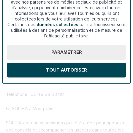
5-
Les prêts de l’ADIL
avec nos partenaires de médias sociaux, de publicité et
d'analyse, qui peuvent combiner celles-ci avec d'autres
informations que vous leur avez fournies ou qu'ils ont
Pour aider les usagers dans leur projet d’accession à la
collectées lors de votre utilisation de leurs services.
propriété ou d’amélioration de leur logement, l’ADIL
Certaines des
données collectées
par ce fournisseur sont
propose différents prêts à taux préférentiel. Parmi eux, on
utilisées à des fins de personnalisation et de mesure de
l’efficacité publicitaire.
peut citer le prêt social à l’amélioration de l’habitat, le prêt
habitat durable et le prêt travaux pour l’amélioration de
l’habitat.
PARAMÉTRER
ADIL
TOUT AUTORISER
Maison du Département Mail Lucie Aubrac, 79000 Niort
Téléphone : 05 49 28 08 08
6-
SOLIHA à Montpellier
SOLIHA est une association qui a été créée pour apporter
des conseils et accompagner les usagers dans toutes les