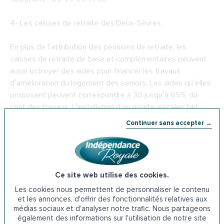
4-
Les caisses de retraite des Deux-Sèvres
En plus de l’attribution des pensions de retraite, les
caisses de retraite de base et complémentaires peuvent
aussi octroyer des aides pour financer les travaux
d’amélioration du logement des seniors. Les aides qu’elles
proposent peuvent correspondre à 30 jusqu’à 65% du
coût des travaux. L’installation d’un monte-escalier fait
partie des dépenses justifiant une demande d’aides auprès
Continuer sans accepter →
des caisses de retraite.
Carsat Centre-Ouest
Ce site web utilise des cookies.
189 Av. de la Rochelle, 79000 Niort
Les cookies nous permettent de personnaliser le contenu
et les annonces, d'offrir des fonctionnalités relatives aux
Téléphone : 09 71 10 39 60
médias sociaux et d'analyser notre trafic. Nous partageons
également des informations sur l'utilisation de notre site