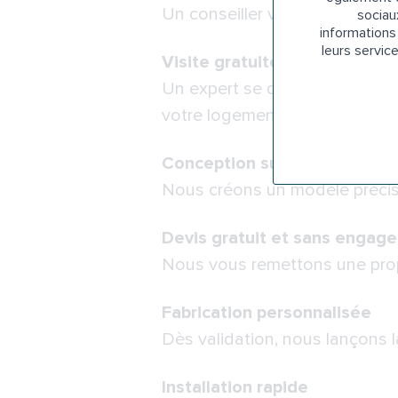
Un conseiller vous contacte p
sociau
informations 
leurs servic
Visite gratuite à domicile
Un expert se déplace chez vou
votre logement lillois.
Conception sur mesure et mo
Nous créons un modèle précis 
Devis gratuit et sans engag
Nous vous remettons une propo
Fabrication personnalisée
Dès validation, nous lançons l
Installation rapide