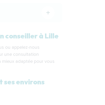
conseiller à Lille
sus ou appelez-nous
ur une consultation
la mieux adaptée pour vous
le
t ses environs