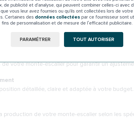
our discuter de votre projet et comprendre vos atte
x, de publicité et d'analyse, qui peuvent combiner celles-ci avec d
que vous leur avez fournies ou qu'ils ont collectées lors de votre 
es. Certaines des
données collectées
par ce fournisseur sont ut
fins de personnalisation et de mesure de l’efficacité publicitaire.
s pour évaluer votre escalier et vous proposer la s
PARAMÉTRER
TOUT AUTORISER
délisation 3D
de votre monte-escalier pour garantir un ajustemen
ement
sition détaillée, claire et adaptée à votre budget.
a production de votre monte-escalier selon les spécif