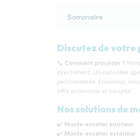
Sommaire
Discutez de votre proj
Discutez de votre p
Nos solutions de mon
📞
Comment procéder ?
Rempl
Comment se déroule l’
directement. Un conseiller sp
Financement de votre
personnalisée. Ensemble, nous
Indépendance Royale :
offrir autonomie et sécurité.
F.A.Q.
Nos solutions de m
✔️
Monte-escalier intérieur
✔️
Monte-escalier extérieur