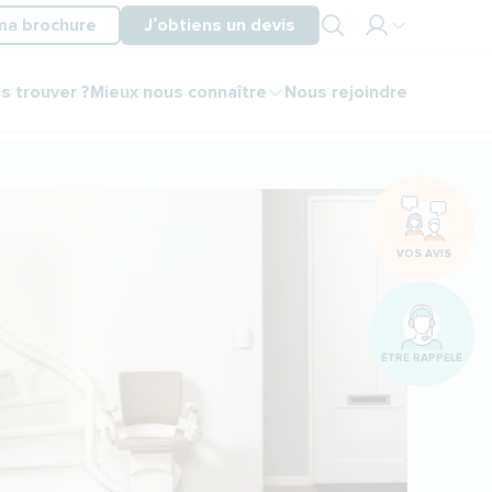
ma brochure
J’obtiens un devis
Mon
s trouver ?
Mieux nous connaître
Nous rejoindre
espace
partenaire
Mon
espace
client
VOS AVIS
ÊTRE RAPPELÉ