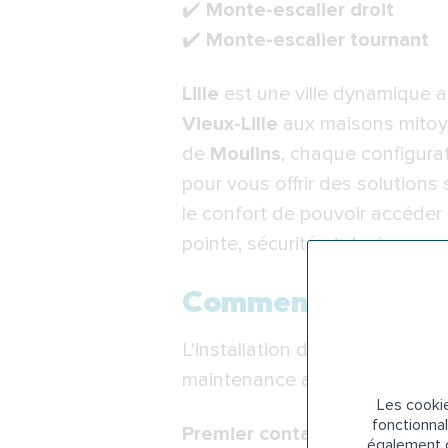
✔️
Monte-escalier droit
✔️
Monte-escalier tournant
Lille
est une ville dynamique au
Vieux-Lille
aux maisons mito
de
Moulins
, chaque configura
pour vous offrir des solutions
le confort de pouvoir accéder 
pointe, sécurité et design pou
Comment se déroule 
L'installation de votre monte-e
maintenance annuelle :
Les cookie
fonctionnal
Premier contact personnalis
également d