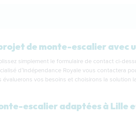
et de monte-escalier avec un conseiller à Lille
rojet de monte-escalier avec un 
te-escalier adaptées à Lille et ses environs
issez simplement le formulaire de contact ci-des
installation d’un monte-escalier à Lille ?
écialisé d’Indépendance Royale vous contactera po
 monte-escalier à Lille : nos solutions
 évaluerons vos besoins et choisirons la solution 
 votre partenaire pour installer un monte-escalier à Lil
onte-escalier adaptées à Lille e