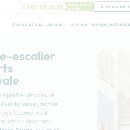
Je demande 
Nos solutions
Je suis...
Financer mon projet
Où nou
te-escalier
rts
yale
 à profiter de chaque
 Avec le temps, monter
défi. Cependant, il
nstallation d'un monte-