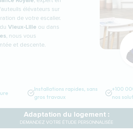
dance Royale
, expert en
uteuils élévateurs sur
ation de votre escalier.
 du
Vieux-Lille
ou dans
es
, nous vous
tée et descente.
Installations rapides, sans
+100 000
sure
gros travaux
nos solu
Adaptation du logement :
DEMANDEZ VOTRE ÉTUDE PERSONNALISÉE