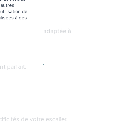
ntes.
'autres
utilisation de
ilisées à des
olution la mieux adaptée à
t parfait.
icités de votre escalier.