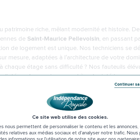
 patrimoine riche, mêlant modernité et histoire. De
yennes de
Saint-Maurice Pellevoisin
, en passant p
tion de logement est unique. Nos techniciens se dép
 sur mesure, adaptées à l’architecture de votre domi
à chaque étage sans difficulté ? Nos fauteuils élév
r s'intégrer harmonieusement à votre intérieur.
Continuer s
l’installation d’un monte-escali
scalier se fait en quelques étapes simples, de la pr
Ce site web utilise des cookies.
s nous permettent de personnaliser le contenu et les annonces, d
ités relatives aux médias sociaux et d'analyser notre trafic. Nou
é
es informations sur l'utilisation de notre site avec nos partenair