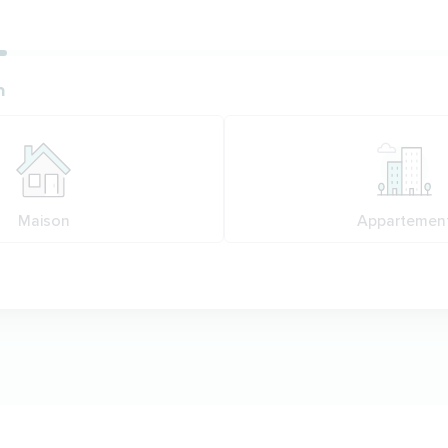
ion
n
n
Maison
Appartemen