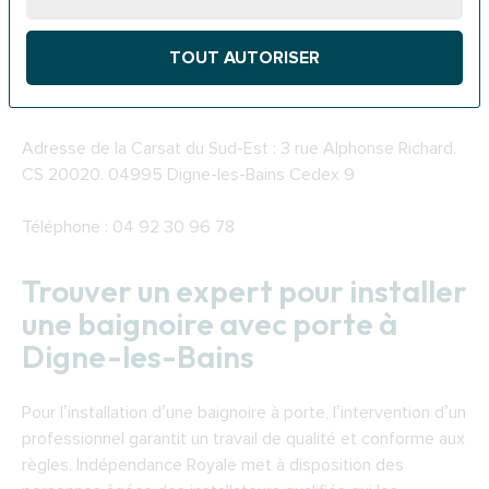
favoriser leur maintien à domicile. La subvention proposée
peut couvrir les dépenses liées à l’installation d’une
TOUT AUTORISER
baignoire à porte. La demande d’aide doit être envoyée à
la Carsat du Sud-Est.
Adresse de la
Carsat du Sud-Est
: 3 rue Alphonse Richard.
CS 20020. 04995 Digne-les-Bains Cedex 9
Téléphone : 04 92 30 96 78
Trouver un expert pour installer
une baignoire avec porte à
Digne-les-Bains
Pour l’installation d’une baignoire à porte, l’intervention d’un
professionnel garantit un travail de qualité et conforme aux
règles. Indépendance Royale met à disposition des