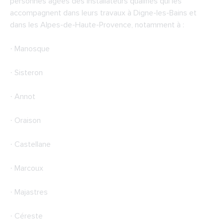
personnes âgées des installateurs qualifiés qui les
accompagnent dans leurs travaux à Digne-les-Bains et
dans les Alpes-de-Haute-Provence, notamment à :
· Manosque
· Sisteron
· Annot
· Oraison
· Castellane
· Marcoux
· Majastres
· Céreste