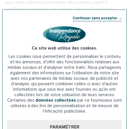
peut être utilisée pour financer des travaux visant à
améliorer l’autonomie des seniors tels que l’installation
d’une baignoire à porte. Pour être éligible, il faut que le
Continuer sans accepter →
demandeur atteste d’une résidence stable en France et
soit en situation de perte d’autonomie. L’équipe médico-
sociale du département doit effectuer une visite
d’évaluation pour estimer le degré d’autonomie de la
Ce site web utilise des cookies.
personne. Le dossier de demande d’APA doit être adressé
Les cookies nous permettent de personnaliser le contenu
au Conseil départemental des Alpes-de-Haute-Provence.
et les annonces, d'offrir des fonctionnalités relatives aux
médias sociaux et d'analyser notre trafic. Nous partageons
Adresse du
Conseil départemental des Alpes-de-Haute-
également des informations sur l'utilisation de notre site
Provence
: 13 Av. du Dr Romieu, 04000 Digne-les-Bains
avec nos partenaires de médias sociaux, de publicité et
d'analyse, qui peuvent combiner celles-ci avec d'autres
informations que vous leur avez fournies ou qu'ils ont
Téléphone : 04 92 30 04 00
collectées lors de votre utilisation de leurs services.
Certaines des
données collectées
par ce fournisseur sont
6. La caisse de retraite à Digne-les-Bains
utilisées à des fins de personnalisation et de mesure de
l’efficacité publicitaire.
La caisse de retraite propose une aide aux personnes
âgées qui souhaitent aménager leur domicile en vue de
PARAMÉTRER