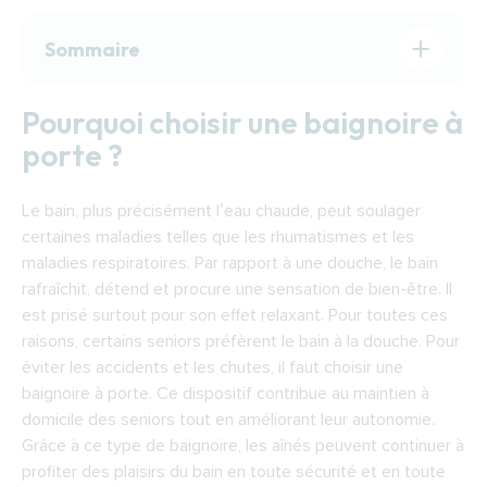
Sommaire
Pourquoi choisir une baignoire à porte ?
Pourquoi choisir une baignoire à
Comment choisir une baignoire à porte ?
porte ?
Les aides pour financer une baignoire avec
porte à Digne-les-Bains
Le bain, plus précisément l’eau chaude, peut soulager
Trouver un expert pour installer une baignoire
certaines maladies telles que les rhumatismes et les
avec porte à Digne-les-Bains
maladies respiratoires. Par rapport à une douche, le bain
rafraîchit, détend et procure une sensation de bien-être. Il
est prisé surtout pour son effet relaxant. Pour toutes ces
raisons, certains seniors préfèrent le bain à la douche. Pour
éviter les accidents et les chutes, il faut choisir une
baignoire à porte. Ce dispositif contribue au maintien à
domicile des seniors tout en améliorant leur autonomie.
Grâce à ce type de baignoire, les aînés peuvent continuer à
profiter des plaisirs du bain en toute sécurité et en toute