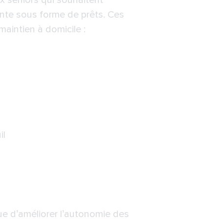
x seniors qui souhaitent
sente sous forme de prêts. Ces
maintien à domicile :
il
ue d’améliorer l’autonomie des