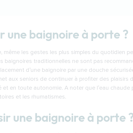
aignoire à porte ?
r une baignoire à porte ?
aignoire à porte ?
er une baignoire avec porte à Bobigny
, même les gestes les plus simples du quotidien p
r installer une baignoire avec porte à Bobigny
es baignoires traditionnelles ne sont pas recomma
placement d’une baignoire par une douche sécurisée 
met aux seniors de continuer à profiter des plaisirs 
té et en toute autonomie. A noter que l’eau chaude 
toires et les rhumatismes.
r une baignoire à porte 