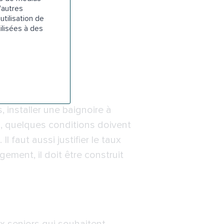
’aide.
'autres
utilisation de
-Bois
ilisées à des
 installer une baignoire à
a, quelques conditions doivent
l faut aussi justifier le taux
ement, il doit être construit