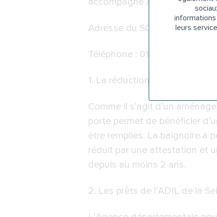
accompagne aussi les seniors
sociau
informations 
Adresse du
SOLIHA de l’Est pa
leurs servic
Téléphone : 01 71 33 17 17
1. La réduction de la TVA sur l
Comme il s’agit d’un aménageme
porte permet de bénéficier d’
être remplies. La baignoire à po
réduit par une attestation et u
depuis au moins 2 ans.
2. Les prêts de l’
ADIL de la Se