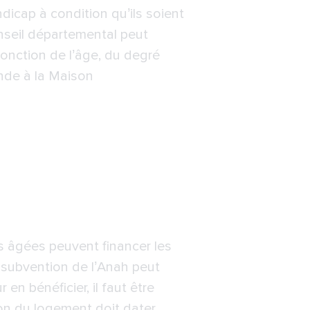
icap à condition qu’ils soient
nseil départemental peut
fonction de l’âge, du degré
ande à la Maison
s âgées peuvent financer les
 subvention de l’Anah peut
en bénéficier, il faut être
on du logement doit dater