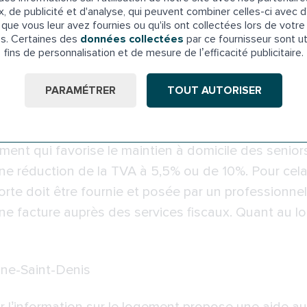
 dans les démarches administratives de demande d
x, de publicité et d'analyse, qui peuvent combiner celles-ci avec d
que vous leur avez fournies ou qu'ils ont collectées lors de votre 
risien
: 231 Rue la Fontaine, 94120 Fontenay-sous
es. Certaines des
données collectées
par ce fournisseur sont ut
fins de personnalisation et de mesure de l’efficacité publicitaire.
PARAMÉTRER
TOUT AUTORISER
es baignoires à porte
nt qui favorise le maintien à domicile des seniors,
une réduction de la TVA à 5,5% ou de 10%. Pour cel
rte doit être fournie et posée par un professionnel. I
ne facture auprès des services fiscaux. Quant au log
ine-Saint-Denis