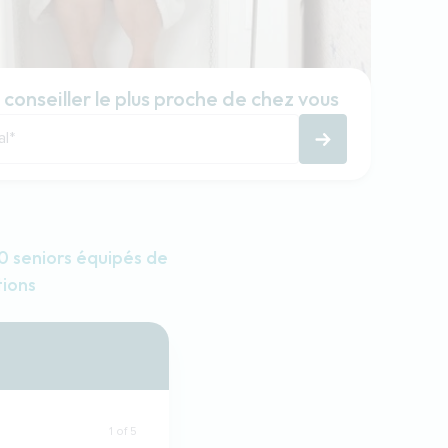
 conseiller le plus proche de chez vous
al
*
 seniors équipés de
tions
1 of 5