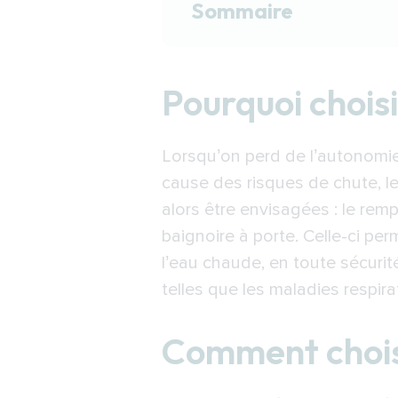
Sommaire
Pourquoi choisir une b
Pourquoi choisi
Comment choisir une b
Les aides pour financ
Lorsqu’on perd de l’autonomie
Trouver un expert pou
cause des risques de chute, l
alors être envisagées : le rem
baignoire à porte. Celle-ci per
l’eau chaude, en toute sécuri
telles que les maladies respira
Comment choisi