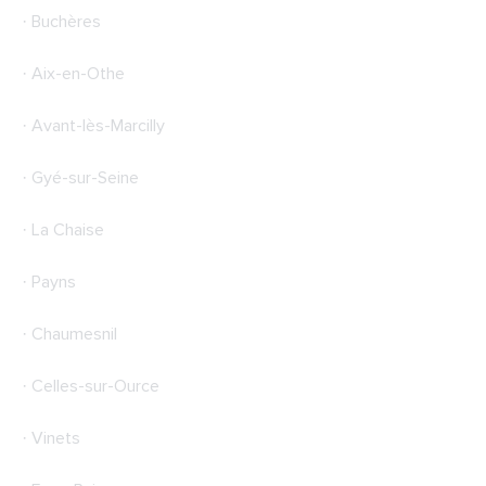
· Buchères
· Aix-en-Othe
· Avant-lès-Marcilly
· Gyé-sur-Seine
· La Chaise
· Payns
· Chaumesnil
· Celles-sur-Ource
· Vinets