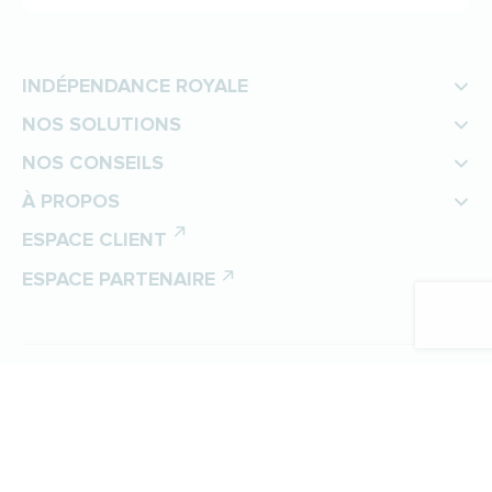
INDÉPENDANCE ROYALE
NOS SOLUTIONS
NOS CONSEILS
À PROPOS
ESPACE CLIENT
ESPACE PARTENAIRE
©
Indépendance Royale
Protection des données personnelles
Politique de gestion des cookies
Mentions légales
Plan du site