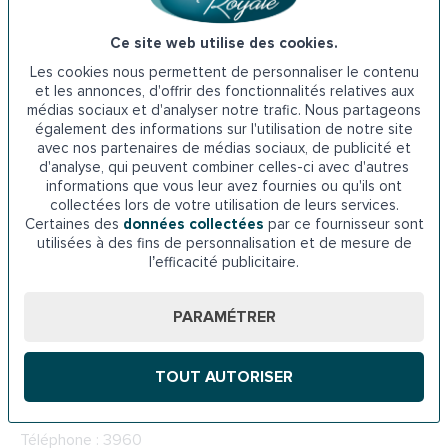
· Le prêt social à l’amélioration de l’habitat.
Ce site web utilise des cookies.
Les cookies nous permettent de personnaliser le contenu
Adresse de l’ADIL de l’Aube : 17 Rue Jean Louis Delaporte,
et les annonces, d'offrir des fonctionnalités relatives aux
10000 Troyes
médias sociaux et d'analyser notre trafic. Nous partageons
également des informations sur l'utilisation de notre site
avec nos partenaires de médias sociaux, de publicité et
Téléphone : 03 25 73 42 05
d'analyse, qui peuvent combiner celles-ci avec d'autres
informations que vous leur avez fournies ou qu'ils ont
6. La caisse de retraite à Troyes
collectées lors de votre utilisation de leurs services.
Certaines des
données collectées
par ce fournisseur sont
utilisées à des fins de personnalisation et de mesure de
La caisse de retraite finance aussi les travaux d’adaptation
l’efficacité publicitaire.
de logement des seniors tels que l’installation d’une
baignoire à porte. Pour en bénéficier, il faut envoyer une
PARAMÉTRER
demande à la Carsat Nord-Est.
Adresse de la
Carsat Nord-Est
: 49 Rue Louis Ulbach,
TOUT AUTORISER
10000 Troyes
Téléphone : 3960