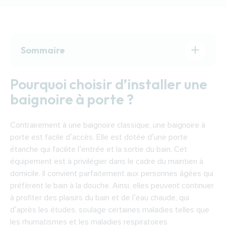
Sommaire
Pourquoi choisir d’installer une baignoire à
Pourquoi choisir d’installer une
porte ?
baignoire à porte ?
Comment choisir une baignoire à porte ?
Les aides pour financer une baignoire à porte
Contrairement à une baignoire classique, une baignoire à
à Troyes
porte est facile d’accès. Elle est dotée d’une porte
Trouver un expert pour installer une baignoire
étanche qui facilite l’entrée et la sortie du bain. Cet
à porte à Troyes
équipement est à privilégier dans le cadre du maintien à
domicile. Il convient parfaitement aux personnes âgées qui
préfèrent le bain à la douche. Ainsi, elles peuvent continuer
à profiter des plaisirs du bain et de l’eau chaude, qui
d’après les études, soulage certaines maladies telles que
les rhumatismes et les maladies respiratoires.