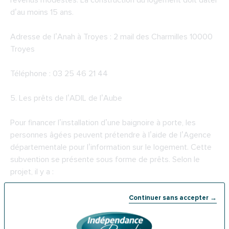
revenus modestes. La construction du logement doit dater
d’au moins 15 ans.
Adresse de l’Anah à Troyes : 2 mail des Charmilles 10000
Troyes
Téléphone : 03 25 46 21 44
5. Les prêts de l’
ADIL de l’Aube
Pour financer l’installation d’une baignoire à porte, les
personnes âgées peuvent prétendre à l’aide de l’Agence
départementale pour l’information sur le logement. Cette
subvention se présente sous forme de prêts. Selon le
projet, il y a :
· Le prêt habitat durable ;
Continuer sans accepter →
· Le prêt travaux pour l’amélioration de l’habitat ;