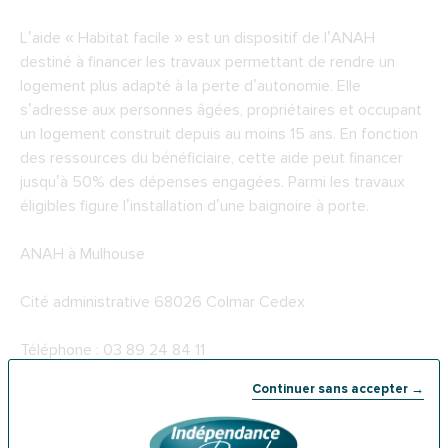
L’aide « Habitat facile » est un dispositif de l’ANAH
destiné à financer les travaux permettant de rendre un
logement plus adapté à la perte d’autonomie. Elle
s’adresse aux personnes âgées, propriétaires et occupant
un logement construit depuis au moins 15 ans. En fonction
des ressources du bénéficiaire, cette aide peut financer
jusqu’à 50% des dépenses engagées. Parmi les travaux
éligibles figure l’installation d’une baignoire à porte.
ANAH à Mulhouse
Cité administrative 68026 Colmar Cedex
Téléphone : 03 89 24 84 11
Continuer sans accepter →
5-
La PCH à Mulhouse
La PCH est une aide versée par les services du