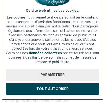
département et allouée par la MDPH. Elle a pour but de
Ce site web utilise des cookies.
financer les travaux permettant de faire face à une
situation de handicap ou de perte d’autonomie. La PCH
Les cookies nous permettent de personnaliser le contenu
et les annonces, d'offrir des fonctionnalités relatives aux
peut couvrir l’acquisition d’une aide technique, telle qu’un
médias sociaux et d'analyser notre trafic. Nous partageons
monte-escalier, ou l’aménagement du logement,
également des informations sur l'utilisation de notre site
notamment l’installation d’une baignoire à porte. Pour
avec nos partenaires de médias sociaux, de publicité et
bénéficier de cette aide, il faut être âgé de 60 ans au plus.
d'analyse, qui peuvent combiner celles-ci avec d'autres
informations que vous leur avez fournies ou qu'ils ont
Cependant, des dérogations existent. Il est possible d’en
collectées lors de votre utilisation de leurs services.
bénéficier au-delà de 60 ans à condition d’avoir eu un
Certaines des
données collectées
par ce fournisseur sont
handicap avant cet âge.
utilisées à des fins de personnalisation et de mesure de
l’efficacité publicitaire.
MDPH 68 – Mulhouse
PARAMÉTRER
51A Rue d'Agen, 68100 Mulhouse
TOUT AUTORISER
Téléphone : 03 89 30 68 10
6-
Les prêts de l’ADIL dans le Haut-Rhin