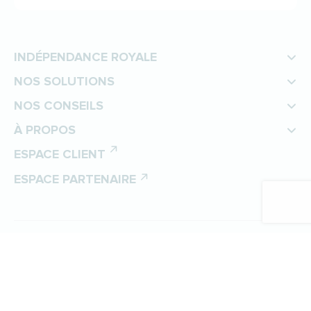
INDÉPENDANCE ROYALE
NOS SOLUTIONS
NOS CONSEILS
À PROPOS
ESPACE CLIENT
ESPACE PARTENAIRE
©
Indépendance Royale
Protection des données personnelles
Politique de gestion des cookies
Mentions légales
Plan du site