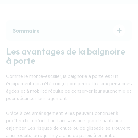
Sommaire
Les avantages de la baignoire à porte
Les avantages de la baignoire
Comment choisir une baignoire à porte ?
à porte
Quelles sont les aides disponibles pour
financer une baignoire à porte à Mulhouse ?
Comme le monte-escalier, la baignoire à porte est un
Trouver un expert pour installer une baignoire
équipement qui a été conçu pour permettre aux personnes
avec porte à Mulhouse
âgées et à mobilité réduite de conserver leur autonomie et
pour sécuriser leur logement.
Grâce à cet aménagement, elles peuvent continuer à
profiter du confort d’un bain sans une grande hauteur à
enjamber. Les risques de chute ou de glissade se trouvent
ainsi réduits, puisqu’il n’y a plus de parois à enjamber.